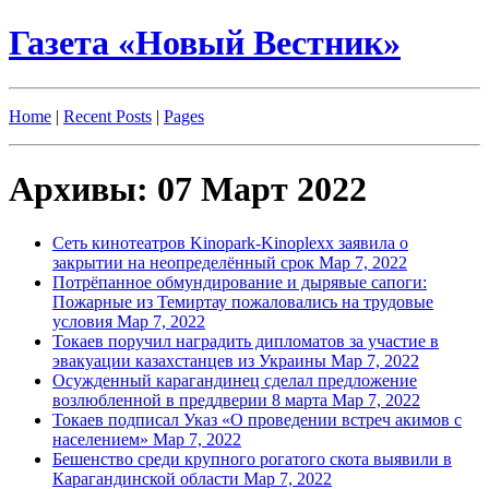
Газета «Новый Вестник»
Home
|
Recent Posts
|
Pages
Архивы: 07 Март 2022
Сеть кинотеатров Kinopark-Kinoplexx заявила о
закрытии на неопределённый срок
Мар 7, 2022
Потрёпанное обмундирование и дырявые сапоги:
Пожарные из Темиртау пожаловались на трудовые
условия
Мар 7, 2022
Токаев поручил наградить дипломатов за участие в
эвакуации казахстанцев из Украины
Мар 7, 2022
Осужденный карагандинец сделал предложение
возлюбленной в преддверии 8 марта
Мар 7, 2022
Токаев подписал Указ «О проведении встреч акимов с
населением»
Мар 7, 2022
Бешенство среди крупного рогатого скота выявили в
Карагандинской области
Мар 7, 2022