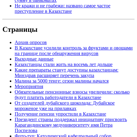
сумму в банкоматах
Не кражи и не грабежи: названо самое частое
преступление в Казахстане
Страницы
Архив опросов
В Казахстане усилили контроль за фруктами и овощами
на границе после обнаружения вирусов
Выходные данные
Казахстанцы стали жить на восемь лет дольше
Какие препараты станут доступны казахстанцам:
Минздрав расширяет перечень закупа
Малина за 5000 тенге: сезон малины начался
Мероприятия
Обязательные пенсионные взносы увеличили: сколько
будут платить работодатели в Казахстане
От создателей дубайского шоколада: Дубайское
мороженое уже на прилавках
Получение пенсии упростили в Казахстане
Президент страны поддержал инициативу присвоить
Карагандинскому медуниверситету имя Петра
Поспелова
Фото-тур: Католический кафедральный собор