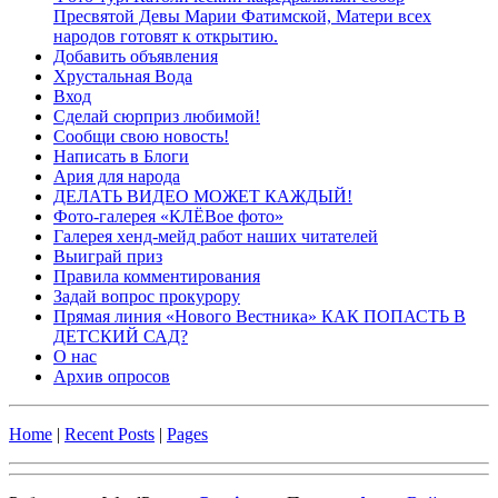
Пресвятой Девы Марии Фатимской, Матери всех
народов готовят к открытию.
Добавить объявления
Хрустальная Вода
Вход
Сделай сюрприз любимой!
Сообщи свою новость!
Написать в Блоги
Ария для народа
ДЕЛАТЬ ВИДЕО МОЖЕТ КАЖДЫЙ!
Фото-галерея «КЛЁВое фото»
Галерея хенд-мейд работ наших читателей
Выиграй приз
Правила комментирования
Задай вопрос прокурору
Прямая линия «Нового Вестника» КАК ПОПАСТЬ В
ДЕТСКИЙ САД?
О нас
Архив опросов
Home
|
Recent Posts
|
Pages