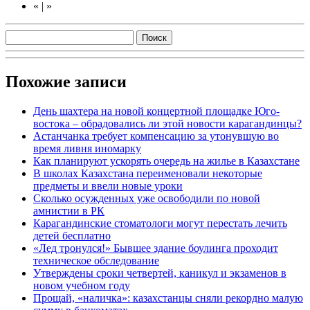
«
|
»
Похожие записи
День шахтера на новой концертной площадке Юго-
востока – обрадовались ли этой новости карагандинцы?
Астанчанка требует компенсацию за утонувшую во
время ливня иномарку
Как планируют ускорять очередь на жилье в Казахстане
В школах Казахстана переименовали некоторые
предметы и ввели новые уроки
Сколько осужденных уже освободили по новой
амнистии в РК
Карагандинские стоматологи могут перестать лечить
детей бесплатно
«Лед тронулся!» Бывшее здание боулинга проходит
техническое обследование
Утверждены сроки четвертей, каникул и экзаменов в
новом учебном году
Прощай, «наличка»: казахстанцы сняли рекордно малую