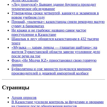
детей бесплатно
«Лед тронулся!» Бывшее здание боулинга проходит
техническое обследование
Утверждены сроки четвертей, каникул и экзаменов в
новом учебном году
Прощай, «наличка»: казахстанцы сняли рекордно малую
сумму в банкоматах
Не кражи и не грабежи: названо самое частое
преступление в Казахстане
Шашлык в лесу обошелся казахстанцам в 432 тысячи
тенге
«Музыка — харам, певцы — глашатаи шайтана»: на
жителя Туркестанской области завели уголовное дело
после речи на тое
Фонд «Не Молчи KZ» приостановил свою горячую
линию
Буйволятина и соя: министр поделился мнением
производителей о дешевой импортной колбасе
Страницы
Архив опросов
В Казахстане усилили контроль за фруктами и овощами
на границе после обнаружения вирусов