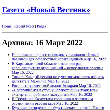
Газета «Новый Вестник»
Home
|
Recent Posts
|
Pages
Архивы: 16 Март 2022
На «пятаке» под путепроводом установили тёплый
павильон для безработных карагандинцев
Мар 16, 2022
В Карагандинской области отменили ряд
коронавирусных ограничений – новое постановление
Мар 16, 2022
Токаев: Каждый регион получит возможность избрать
депутата в Мажилис
Мар 16, 2022
Россия запускает свой аналог Instagram
Мар 16, 2022
«Превращаемся в страну неработающих туалетов»:
эксперты о проблемах экотуризма
Мар 16, 2022
В Сбербанке Казахстана сообщили о частичном
ограничении работы карт
Мар 16, 2022
Будущие президенты не будут членами партий: Токаев