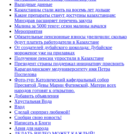
Выходные данные
Казахстанцы стали жить на восемь лет дольше
Какие препараты станут доступны казахстанцам:
Минздрав расширяет перечень закупа
Малина за 5000 тенге: сезон малины начался
Мероприятия
Обязательные пенсионные взносы увеличили: сколько
будут платить работодатели в Казахстане
От создателей дубайского шоколада: Дубайское
мороженое уже на прилавках
Получение пенсии упростили в Казахстане
Президент страны поддержал инициативу присвоить
Карагандинскому медуниверситету имя Петра
Поспелова
Фото-тур: Католический кафедральный собор
Пресвятой Девы Марии Фатимской, Матери всех
народов готовят к открытию.
Добавить объявления
Хрустальная Вода
Вход
Сделай сюрприз любимой!
Сообщи свою новость!
Написать в Блоги
Ария для народа
ДЕЛАТЬ ВИДЕО МОЖЕТ КАЖДЫЙ!