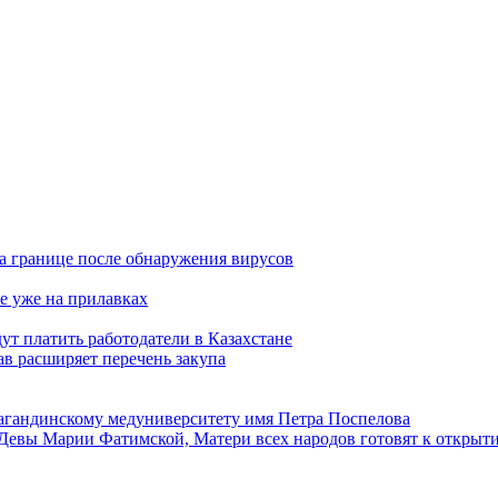
а границе после обнаружения вирусов
е уже на прилавках
ут платить работодатели в Казахстане
в расширяет перечень закупа
агандинскому медуниверситету имя Петра Поспелова
Девы Марии Фатимской, Матери всех народов готовят к открыт