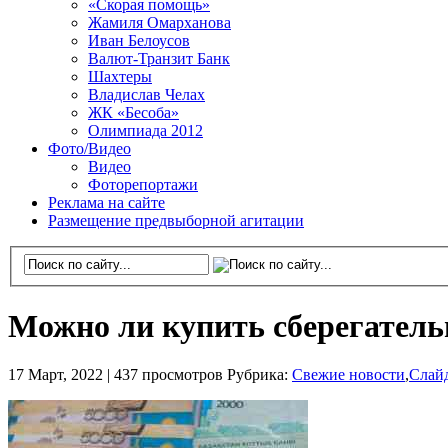
«Скорая помощь»
Жамиля Омарханова
Иван Белоусов
Валют-Транзит Банк
Шахтеры
Владислав Челах
ЖК «Бесоба»
Олимпиада 2012
Фото/Видео
Видео
Фоторепортажи
Реклама на сайте
Размещение предвыборной агитации
Можно ли купить сберегатель
17 Март, 2022 |
437 просмотров
Рубрика:
Свежие новости
,
Слай