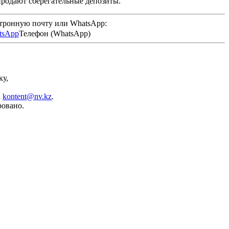
продают сберегательные депозиты.
ктронную почту или WhatsApp:
Телефон (WhatsApp)
ку,
а
kontent@nv.kz
.
ровано.