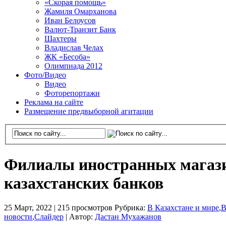
«Скорая помощь»
Жамиля Омарханова
Иван Белоусов
Валют-Транзит Банк
Шахтеры
Владислав Челах
ЖК «Бесоба»
Олимпиада 2012
Фото/Видео
Видео
Фоторепортажи
Реклама на сайте
Размещение предвыборной агитации
Филиалы иностранных магази
казахстанских банков
25 Март, 2022 |
215 просмотров
Рубрика:
В Казахстане и мире
,
В
новости
,
Слайдер
|
Автор:
Дастан Мухажанов