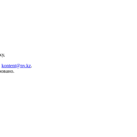
ку,
а
kontent@nv.kz
.
ровано.