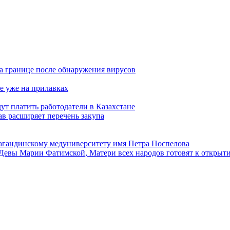
а границе после обнаружения вирусов
е уже на прилавках
ут платить работодатели в Казахстане
в расширяет перечень закупа
агандинскому медуниверситету имя Петра Поспелова
Девы Марии Фатимской, Матери всех народов готовят к открыт