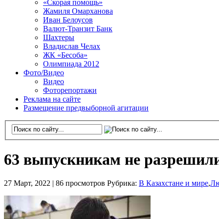
«Скорая помощь»
Жамиля Омарханова
Иван Белоусов
Валют-Транзит Банк
Шахтеры
Владислав Челах
ЖК «Бесоба»
Олимпиада 2012
Фото/Видео
Видео
Фоторепортажи
Реклама на сайте
Размещение предвыборной агитации
63 выпускникам не разрешили
27 Март, 2022 |
86 просмотров
Рубрика:
В Казахстане и мире
,
Л