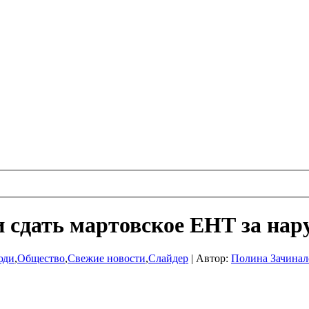
 сдать мартовское ЕНТ за на
юди
,
Общество
,
Свежие новости
,
Слайдер
|
Автор:
Полина Зачинал