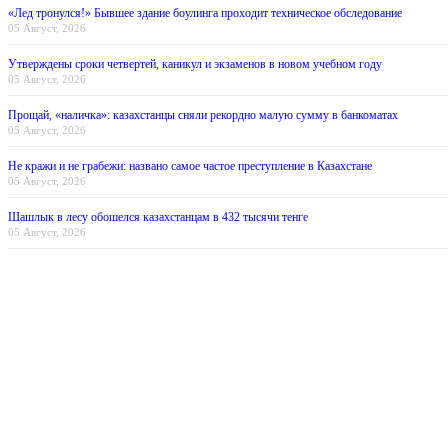
«Лед тронулся!» Бывшее здание боулинга проходит техническое обследование
05 Август, 2026
Утверждены сроки четвертей, каникул и экзаменов в новом учебном году
05 Август, 2026
Прощай, «наличка»: казахстанцы сняли рекордно малую сумму в банкоматах
05 Август, 2026
Не кражи и не грабежи: названо самое частое преступление в Казахстане
05 Август, 2026
Шашлык в лесу обошелся казахстанцам в 432 тысячи тенге
05 Август, 2026