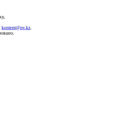
ку,
а
kontent@nv.kz
.
ровано.