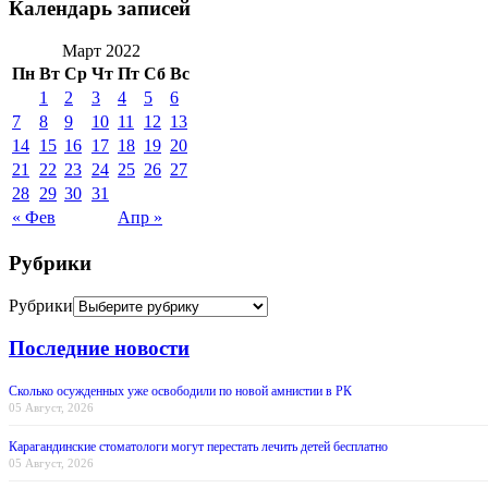
Календарь записей
Март 2022
Пн
Вт
Ср
Чт
Пт
Сб
Вс
1
2
3
4
5
6
7
8
9
10
11
12
13
14
15
16
17
18
19
20
21
22
23
24
25
26
27
28
29
30
31
« Фев
Апр »
Рубрики
Рубрики
Последние новости
Сколько осужденных уже освободили по новой амнистии в РК
05 Август, 2026
Карагандинские стоматологи могут перестать лечить детей бесплатно
05 Август, 2026