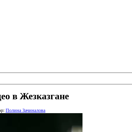
ео в Жезказгане
ор:
Полина Зачиналова