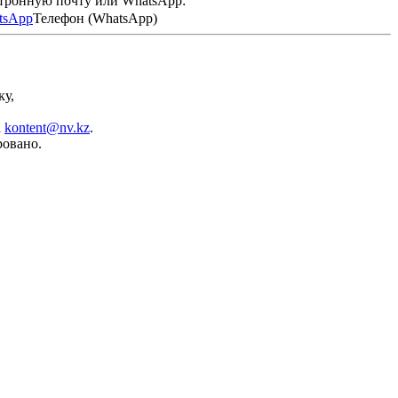
ктронную почту или WhatsApp:
Телефон (WhatsApp)
ку,
а
kontent@nv.kz
.
ровано.