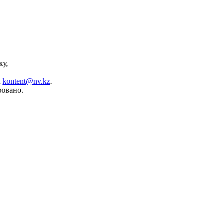
ку,
а
kontent@nv.kz
.
ровано.