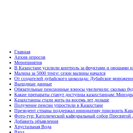
Главная
Архив опросов
Мероприятия
В Казахстане усилили контроль за фруктами и овощами н
Малина за 5000 тенге: сезон малины начался
От создателей дубайского шоколада: Дубайское морожено
Выходные данные
Обязательные пенсионные взносы увеличили: сколько буд
Какие препараты станут доступны казахстанцам: Минздра
Казахстанцы стали жить на восемь лет дольше
Получение пенсии упростили в Казахстане
Президент страны поддержал инициативу присвоить Кар
Фото-тур: Католический кафедральный собор Пресвятой 
Добавить объявления
Хрустальная Вода
Вход