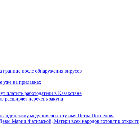
а границе после обнаружения вирусов
е уже на прилавках
ут платить работодатели в Казахстане
в расширяет перечень закупа
агандинскому медуниверситету имя Петра Поспелова
Девы Марии Фатимской, Матери всех народов готовят к открыт