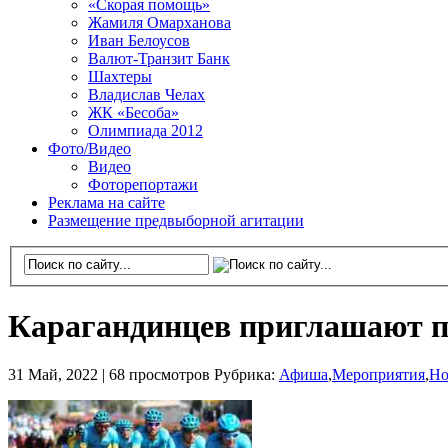
«Скорая помощь»
Жамиля Омарханова
Иван Белоусов
Валют-Транзит Банк
Шахтеры
Владислав Челах
ЖК «Бесоба»
Олимпиада 2012
Фото/Видео
Видео
Фоторепортажи
Реклама на сайте
Размещение предвыборной агитации
Карагандинцев приглашают пр
31 Май, 2022 |
68 просмотров
Рубрика:
Афиша
,
Мероприятия
,
Но