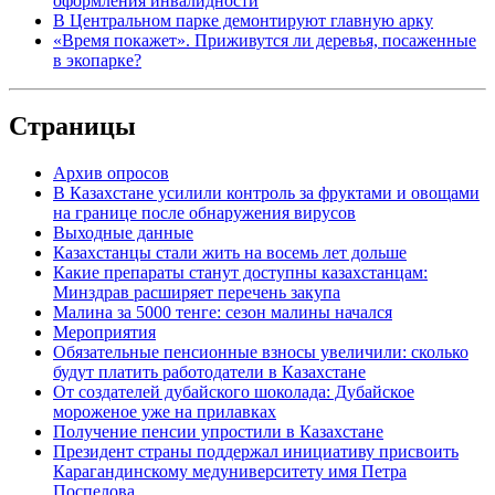
оформления инвалидности
В Центральном парке демонтируют главную арку
«Время покажет». Приживутся ли деревья, посаженные
в экопарке?
Страницы
Архив опросов
В Казахстане усилили контроль за фруктами и овощами
на границе после обнаружения вирусов
Выходные данные
Казахстанцы стали жить на восемь лет дольше
Какие препараты станут доступны казахстанцам:
Минздрав расширяет перечень закупа
Малина за 5000 тенге: сезон малины начался
Мероприятия
Обязательные пенсионные взносы увеличили: сколько
будут платить работодатели в Казахстане
От создателей дубайского шоколада: Дубайское
мороженое уже на прилавках
Получение пенсии упростили в Казахстане
Президент страны поддержал инициативу присвоить
Карагандинскому медуниверситету имя Петра
Поспелова