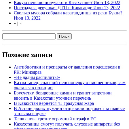
Какую пенсию получают в Казахстане?
Июн 13, 2022
Пострадала девушка: ДТП в Караганде
Июн 13, 2022
Сколько мусора собрали карагандинцы из реки Букпа?
Июн 13, 2022
«
|
»
Похожие записи
Антибиотики и препараты от давления подешевели в
РК: Минздрав
«Не дадим распилить!»
Казахстанец, спасший пенсионерку от мошенников, сам
оказался в полиции
Брусчатку, бордюрные камни и гранит запретили
ввозить в Казахстан: уточнен перечень
В Казахстан вернется 41-градусная жара
В Астане двоих мужчин отправили под арест за пьяные
заплывы в луже
Temu снова грозит огромный штраф в ЕС
Казахстанцы смогут получать слуховые аппараты без