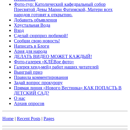
Фото-тур: Католический кафедральный собор
Пресвятой Девы Марии Фатимской, Матери всех
народов готовят к открытию.
Добавить объявления
Хрустальная Вода
Вход
Сделай сюрприз любимой!
Сообщи свою новость!
Написать в Блоги
Ария для народа
ДЕЛАТЬ ВИДЕО МОЖЕТ КАЖДЫЙ!
Фото-галерея «КЛЁВое фото»
Галерея хенд-мейд работ наших читателей
Выиграй приз
Правила комментирования
Задай вопрос прокурору
Прямая линия «Нового Вестника» КАК ПОПАСТЬ В
ДЕТСКИЙ САД?
О нас
Архив опросов
Home
|
Recent Posts
|
Pages