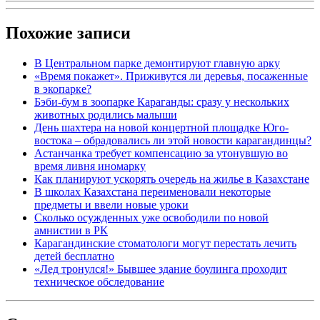
Похожие записи
В Центральном парке демонтируют главную арку
«Время покажет». Приживутся ли деревья, посаженные
в экопарке?
Бэби-бум в зоопарке Караганды: сразу у нескольких
животных родились малыши
День шахтера на новой концертной площадке Юго-
востока – обрадовались ли этой новости карагандинцы?
Астанчанка требует компенсацию за утонувшую во
время ливня иномарку
Как планируют ускорять очередь на жилье в Казахстане
В школах Казахстана переименовали некоторые
предметы и ввели новые уроки
Сколько осужденных уже освободили по новой
амнистии в РК
Карагандинские стоматологи могут перестать лечить
детей бесплатно
«Лед тронулся!» Бывшее здание боулинга проходит
техническое обследование