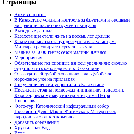
Страницы
Архив опросов
В Казахстане усилили контроль за фруктами и овощами
на границе после обнаружения вирусов
Выходные данные
Казахстанцы стали жить на восемь лет дольше
Какие препараты станут доступны казахстанцам:
Минздрав расширяет перечень закупа
Малина за 5000 тенге: сезон малины начался
Мероприятия
Обязательные пенсионные взносы увеличили: сколько
будут платить работодатели в Казахстане
От создателей дубайского шоколада: Дубайское
мороженое уже на прилавках
Получение пенсии упростили в Казахстане
Президент страны поддержал инициативу присвоить
Карагандинскому медуниверситету имя Петра
Поспелова
Фото-тур: Католический кафедральный собор
Пресвятой Девы Марии Фатимской, Матери всех
народов готовят к открытию.
Добавить объявления
Хрустальная Вода
Вход