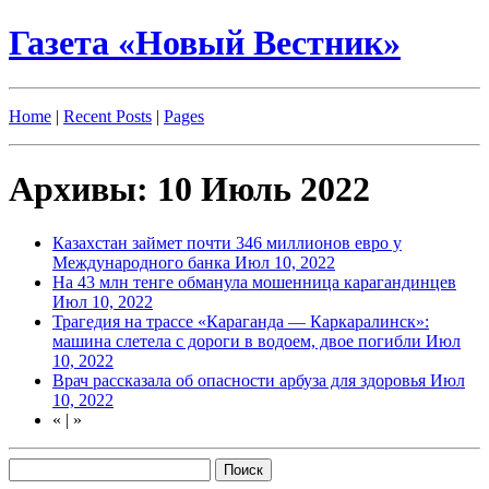
Газета «Новый Вестник»
Home
|
Recent Posts
|
Pages
Архивы: 10 Июль 2022
Казахстан займет почти 346 миллионов евро у
Международного банка
Июл 10, 2022
На 43 млн тенге обманула мошенница карагандинцев
Июл 10, 2022
Трагедия на трассе «Караганда — Каркаралинск»:
машина слетела с дороги в водоем, двое погибли
Июл
10, 2022
Врач рассказала об опасности арбуза для здоровья
Июл
10, 2022
«
|
»