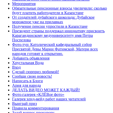
Мероприятия
Обязательные пенсионные взносы увеличили: сколько
будут платить работодатели в Казахстане
От создателей дубайского шоколада: Дубайское
мороженое уже на прилавках
Получение пенсии упростили в Казахстане
Президент страны поддержал инициативу присвоить
Карагандинскому медуниверситету имя Петра
Поспелова
Фото-тур: Католический кафедральный собор
Пресвятой Девы Марии Фатимской, Матери всех
народов готовят к открытию.
Добавить объявления
Хрустальная Вода
Вход
Сделай сюрприз любимой!
Сообщи свою новость!
Написать в Блоги
Ария для народа
ДЕЛАТЬ ВИДЕО МОЖЕТ КАЖДЫЙ!
Фото-галерея «КЛЁВое фото»
Галерея хенд-мейд работ наших читателей
Выиграй приз
Правила комментирования
Задай вопрос прокурору