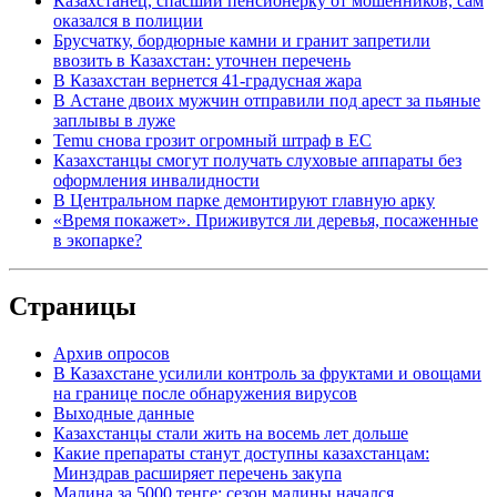
Казахстанец, спасший пенсионерку от мошенников, сам
оказался в полиции
Брусчатку, бордюрные камни и гранит запретили
ввозить в Казахстан: уточнен перечень
В Казахстан вернется 41-градусная жара
В Астане двоих мужчин отправили под арест за пьяные
заплывы в луже
Temu снова грозит огромный штраф в ЕС
Казахстанцы смогут получать слуховые аппараты без
оформления инвалидности
В Центральном парке демонтируют главную арку
«Время покажет». Приживутся ли деревья, посаженные
в экопарке?
Страницы
Архив опросов
В Казахстане усилили контроль за фруктами и овощами
на границе после обнаружения вирусов
Выходные данные
Казахстанцы стали жить на восемь лет дольше
Какие препараты станут доступны казахстанцам:
Минздрав расширяет перечень закупа
Малина за 5000 тенге: сезон малины начался