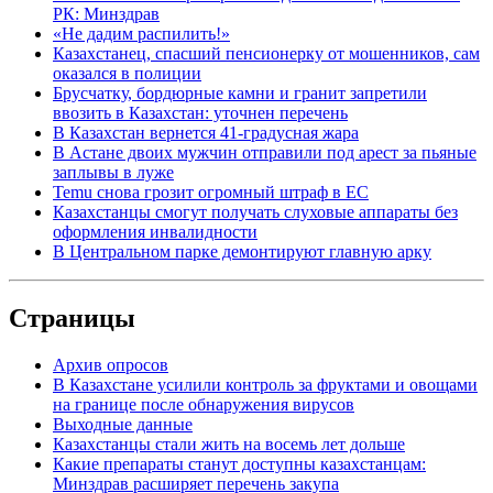
РК: Минздрав
«Не дадим распилить!»
Казахстанец, спасший пенсионерку от мошенников, сам
оказался в полиции
Брусчатку, бордюрные камни и гранит запретили
ввозить в Казахстан: уточнен перечень
В Казахстан вернется 41-градусная жара
В Астане двоих мужчин отправили под арест за пьяные
заплывы в луже
Temu снова грозит огромный штраф в ЕС
Казахстанцы смогут получать слуховые аппараты без
оформления инвалидности
В Центральном парке демонтируют главную арку
Страницы
Архив опросов
В Казахстане усилили контроль за фруктами и овощами
на границе после обнаружения вирусов
Выходные данные
Казахстанцы стали жить на восемь лет дольше
Какие препараты станут доступны казахстанцам:
Минздрав расширяет перечень закупа