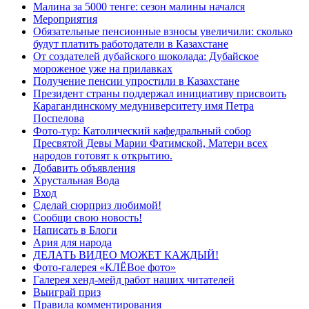
Малина за 5000 тенге: сезон малины начался
Мероприятия
Обязательные пенсионные взносы увеличили: сколько
будут платить работодатели в Казахстане
От создателей дубайского шоколада: Дубайское
мороженое уже на прилавках
Получение пенсии упростили в Казахстане
Президент страны поддержал инициативу присвоить
Карагандинскому медуниверситету имя Петра
Поспелова
Фото-тур: Католический кафедральный собор
Пресвятой Девы Марии Фатимской, Матери всех
народов готовят к открытию.
Добавить объявления
Хрустальная Вода
Вход
Сделай сюрприз любимой!
Сообщи свою новость!
Написать в Блоги
Ария для народа
ДЕЛАТЬ ВИДЕО МОЖЕТ КАЖДЫЙ!
Фото-галерея «КЛЁВое фото»
Галерея хенд-мейд работ наших читателей
Выиграй приз
Правила комментирования