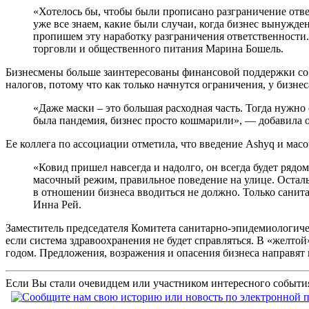
«Хотелось бы, чтобы были прописано разграничение от
уже все знаем, какие были случаи, когда бизнес вынужд
пропишем эту наработку разграничения ответственности.
торговли и общественного питания Марина Бошель.
Бизнесмены больше заинтересованы финансовой поддержки со с
налогов, потому что как только начнутся ограничения, у бизне
«Даже маски – это большая расходная часть. Тогда нужно 
была пандемия, бизнес просто кошмарили», — добавила о
Ее коллега по ассоциации отметила, что введение Ashyq и мас
«Ковид пришел навсегда и надолго, он всегда будет рядом
масочный режим, правильное поведение на улице. Остал
в отношении бизнеса вводиться не должно. Только санит
Инна Рей.
Заместитель председателя Комитета санитарно-эпидемиологиче
если система здравоохранения не будет справляться. В «желто
годом. Предложения, возражения и опасения бизнеса направят 
Если Вы стали очевидцем или участником интересного события