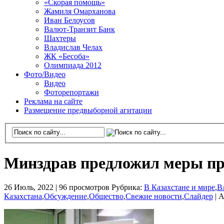
«Скорая помощь»
Жамиля Омарханова
Иван Белоусов
Валют-Транзит Банк
Шахтеры
Владислав Челах
ЖК «Бесоба»
Олимпиада 2012
Фото/Видео
Видео
Фоторепортажи
Реклама на сайте
Размещение предвыборной агитации
Минздрав предложил меры при
26 Июль, 2022 |
96 просмотров
Рубрика:
В Казахстане и мире
,
В
Казахстана
,
Обсуждение
,
Общество
,
Свежие новости
,
Слайдер
|
А