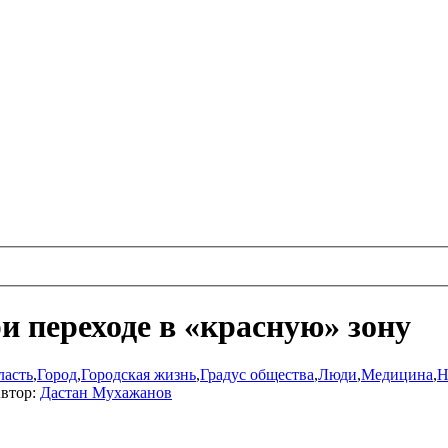
 переходе в «красную» зону
ласть
,
Город
,
Городская жизнь
,
Градус общества
,
Люди
,
Медицина
,
Н
втор:
Дастан Мухажанов