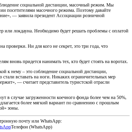
облюдение социальной дистанции, масочный режим. Мы
ении посетителями масочного режима. Поэтому давайте
ление», — заявила президент Ассоциации розничной
р или локдауна. Необходимо будет решать проблемы с оплатой
 проверки. Ни для кого не секрет, это три года, что
м вновь придется нанимать тех, кто будет стоять на воротах.
овкой к нему – это соблюдение социальной дистанции,
 стали вставать на ноги. Никаких ограничительных мер
держит», — считает представитель туристской отрасли
ут в случае загруженности коечного фонда более чем на 50%,
редлагается более мягкий вариант по сравнению с прошлым
ой» зоны.
ктронную почту или WhatsApp:
Телефон (WhatsApp)