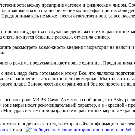
ветственности между предпринимателем и физическим лицом. С
ен был закрываться из-за несоизмеримых штрафов при несоблюд
 Предприниматель не может нести ответственность за все насе
тороны государства в случае введения жестких карантинных ме
са опять начнутся бешеные расходы, отметила спикер.
опять рассмотреть возможность введения моратория на налоги и на
на.
очного режима предусматривают новые единицы. Предпринимателя
 с нами, надо быть готовыми к этому. Все, что является подгот
ьные ограничения – абсолютно неправомерные. Мы только-только
арного плана. Заново жестких ограничений бизнес просто не вы
ского контроля МЗ РК Сауле Ахметова сообщили, что Ashyq верн
й» зоне меры носят рекомендательный характер, а в «красной» п
в Минздрав и учтут при разработке карантинных мер для «красн
 и хотите поделиться этим, то отправляйте информацию на эле
Почта