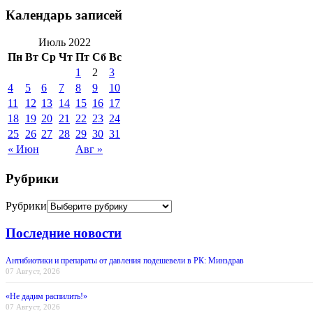
Календарь записей
Июль 2022
Пн
Вт
Ср
Чт
Пт
Сб
Вс
1
2
3
4
5
6
7
8
9
10
11
12
13
14
15
16
17
18
19
20
21
22
23
24
25
26
27
28
29
30
31
« Июн
Авг »
Рубрики
Рубрики
Последние новости
Антибиотики и препараты от давления подешевели в РК: Минздрав
07 Август, 2026
«Не дадим распилить!»
07 Август, 2026