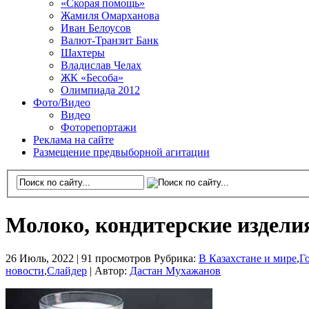
«Скорая помощь»
Жамиля Омарханова
Иван Белоусов
Валют-Транзит Банк
Шахтеры
Владислав Челах
ЖК «Бесоба»
Олимпиада 2012
Фото/Видео
Видео
Фоторепортажи
Реклама на сайте
Размещение предвыборной агитации
Молоко, кондитерские изделия
26 Июль, 2022 |
91 просмотров
Рубрика:
В Казахстане и мире
,
Г
новости
,
Слайдер
|
Автор:
Дастан Мухажанов