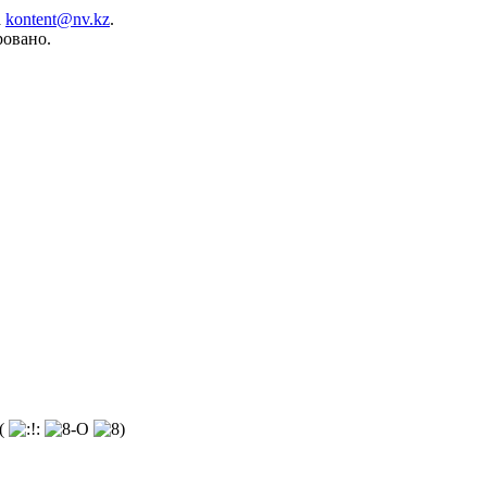
а
kontent@nv.kz
.
ровано.