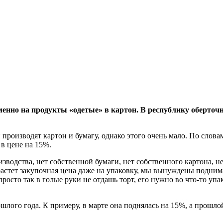
енно на продукты «одетые» в картон. В республику оберточн
и производят картон и бумагу, однако этого очень мало. По сло
в цене на 15%.
зводства, нет собственной бумаги, нет собственного картона, не
о растет закупочная цена даже на упаковку, мы вынуждены подни
сто так в голые руки не отдашь торт, его нужно во что-то упак
ошлого года. К примеру, в марте она поднялась на 15%, а прошл