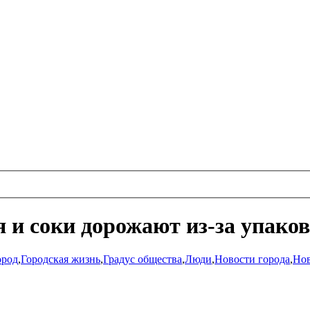
 и соки дорожают из-за упако
ород
,
Городская жизнь
,
Градус общества
,
Люди
,
Новости города
,
Нов