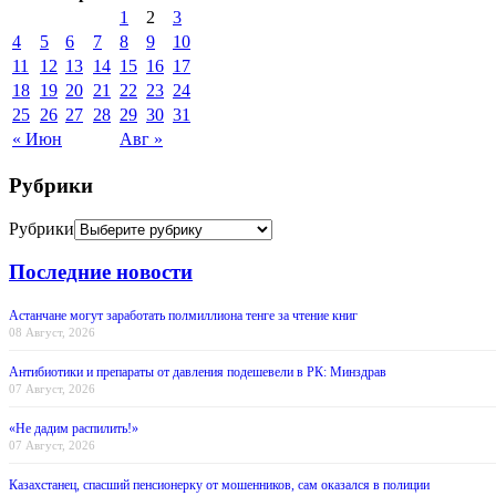
1
2
3
4
5
6
7
8
9
10
11
12
13
14
15
16
17
18
19
20
21
22
23
24
25
26
27
28
29
30
31
« Июн
Авг »
Рубрики
Рубрики
Последние новости
Астанчане могут заработать полмиллиона тенге за чтение книг
08 Август, 2026
Антибиотики и препараты от давления подешевели в РК: Минздрав
07 Август, 2026
«Не дадим распилить!»
07 Август, 2026
Казахстанец, спасший пенсионерку от мошенников, сам оказался в полиции