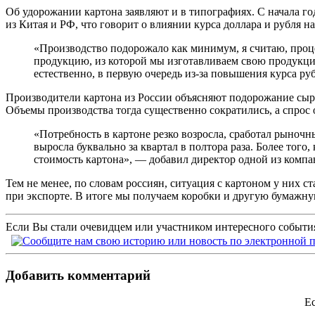
Об удорожании картона заявляют и в типографиях. С начала год
из Китая и РФ, что говорит о влиянии курса доллара и рубля н
«Производство подорожало как минимум, я считаю, процен
продукцию, из которой мы изготавливаем свою продукцию
естественно, в первую очередь из-за повышения курса р
Производители картона из России объясняют подорожание сырь
Объемы производства тогда существенно сократились, а спрос о
«Потребность в картоне резко возросла, сработал рыночны
выросла буквально за квартал в полтора раза. Более тог
стоимость картона», — добавил директор одной из комп
Тем не менее, по словам россиян, ситуация с картоном у них
при экспорте. В итоге мы получаем коробки и другую бумажн
Если Вы стали очевидцем или участником интересного события
Добавить комментарий
Ес