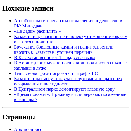
Похожие записи
Антибиотики и препараты от давления подешевели в
РК: Минздрав
«Не дадим распилить!»
Казахстанец, спасший пенсионерку от мошенников, сам
оказался в полиции
Брусчатку, бордюрные камни и гранит запретили
ввозить в Казахстан: уточнен перечень
В Казахстан вернется 41-градусная жара
В Астане двоих мужчин отправили под арест за пьяные
заплывы в луже
Temu снова грозит огромный штраф в ЕС
Казахстанцы смогут получать слуховые аппараты без
оформления инвалидности
В Центральном парке демонтируют главную арку
«Время покажет». Приживутся ли деревья, посаженные
в экопарке?
Страницы
Архив опросов