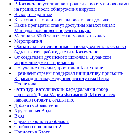
В Казахстане усилили контроль за фруктами и овощами
на границе после обнаружения вирусов
Выходные данные
Казахстанцы стали жить на восемь лет дольше
Какие препараты станут доступны казахстанцам:
Минздрав расширяет перечень закупа
Малина за 5000 тенге: сезон малины начался
Мероприятия
Обязательные пенсионные взносы увеличили: сколько
будут платить работодатели в Казахстане
От создателей дубайского шоколада: Дубайское
мороженое уже на прилавках
Получение пенсии упростили в Казахстане
Президент страны поддержал инициативу присвоить
Карагандинскому медуниверситету имя Петра
Поспелова
Фото-тур: Католический кафедральный собор
Пресвятой Девы Марии Фатимской, Матери всех
народов готовят к открытию.
Добавить объявления
Хрустальная Вода
Вход
Сделай сюрприз любимой!
Сообщи свою новость!
Написать в Блоги