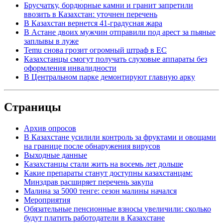
Брусчатку, бордюрные камни и гранит запретили
ввозить в Казахстан: уточнен перечень
В Казахстан вернется 41-градусная жара
В Астане двоих мужчин отправили под арест за пьяные
заплывы в луже
Temu снова грозит огромный штраф в ЕС
Казахстанцы смогут получать слуховые аппараты без
оформления инвалидности
В Центральном парке демонтируют главную арку
Страницы
Архив опросов
В Казахстане усилили контроль за фруктами и овощами
на границе после обнаружения вирусов
Выходные данные
Казахстанцы стали жить на восемь лет дольше
Какие препараты станут доступны казахстанцам:
Минздрав расширяет перечень закупа
Малина за 5000 тенге: сезон малины начался
Мероприятия
Обязательные пенсионные взносы увеличили: сколько
будут платить работодатели в Казахстане