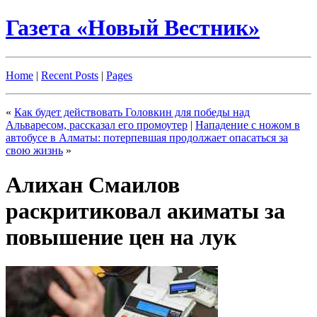
Газета «Новый Вестник»
Home
|
Recent Posts
|
Pages
«
Как будет действовать Головкин для победы над
Альваресом, рассказал его промоутер
|
Нападение с ножом в
автобусе в Алматы: потерпевшая продолжает опасаться за
свою жизнь
»
Алихан Смаилов
раскритиковал акиматы за
повышение цен на лук