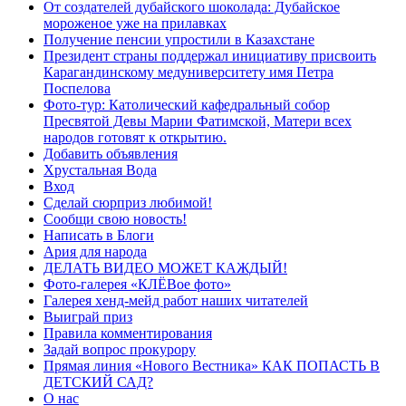
От создателей дубайского шоколада: Дубайское
мороженое уже на прилавках
Получение пенсии упростили в Казахстане
Президент страны поддержал инициативу присвоить
Карагандинскому медуниверситету имя Петра
Поспелова
Фото-тур: Католический кафедральный собор
Пресвятой Девы Марии Фатимской, Матери всех
народов готовят к открытию.
Добавить объявления
Хрустальная Вода
Вход
Сделай сюрприз любимой!
Сообщи свою новость!
Написать в Блоги
Ария для народа
ДЕЛАТЬ ВИДЕО МОЖЕТ КАЖДЫЙ!
Фото-галерея «КЛЁВое фото»
Галерея хенд-мейд работ наших читателей
Выиграй приз
Правила комментирования
Задай вопрос прокурору
Прямая линия «Нового Вестника» КАК ПОПАСТЬ В
ДЕТСКИЙ САД?
О нас