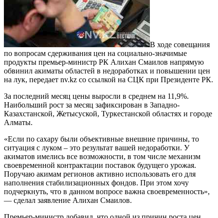
В ходе совещания
по вопросам сдерживания цен на социально-значимые
продукты премьер-министр РК Алихан Смаилов напрямую
обвинил акиматы областей в недоработках и повышении цен
на лук, передает nv.kz со ссылкой на СЦК при Президенте РК.
За последний месяц цены выросли в среднем на 11,9%.
Наибольший рост за месяц зафиксирован в Западно-
Казахстанской, Жетысуской, Туркестанской областях и городе
Алматы.
«Если по сахару были объективные внешние причины, то
ситуация с луком – это результат вашей недоработки. У
акиматов имелись все возможности, в том числе механизм
своевременной контрактации поставок будущего урожая.
Поручаю акимам регионов активно использовать его для
наполнения стабилизационных фондов. При этом хочу
подчеркнуть, что в данном вопросе важна своевременность»,
— сделал заявление Алихан Смаилов.
Премьер-министр добавил, что одной из причин роста цен