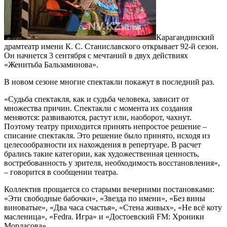
Карагандинский
драмтеатр имени К. С. Станиславского открывает 92-й сезон.
Он начнется 3 сентября с мечтаний в двух действиях
«Женитьба Бальзаминова».
В новом сезоне многие спектакли покажут в последний раз.
«Судьба спектакля, как и судьба человека, зависит от
множества причин. Спектакли с момента их создания
меняются: развиваются, растут или, наоборот, чахнут.
Поэтому театру приходится принять непростое решение –
списание спектакля. Это решение было принято, исходя из
целесообразности их нахождения в репертуаре. В расчет
брались такие категории, как художественная ценность,
востребованность у зрителя, необходимость восстановления»,
– говорится в сообщении театра.
Коллектив прощается со старыми вечерними постановками:
«Эти свободные бабочки», «Звезда по имени», «Без вины
виноватые», «Два часа счастья», «Стена живых», «Не всё коту
масленица», «Fedra. Игра» и «Достоевский FM: Хроники
Мордасова».