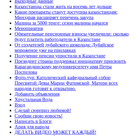
Выходные данные
Казахстанцы стали жить на восемь лет дольше
Какие препараты станут доступны казахстанцам:
Минздрав расширяет перечень закупа
Малина за 5000 тенге: сезон малины начался
Мероприятия
Обязательные пенсионные взносы увеличили: сколько
будут платить работодатели в Казахстане
От создателей дубайского шоколада: Дубайское
мороженое уже на прилавках
Получение пенсии упростили в Казахстане
Президент страны поддержал инициативу присвоить
Карагандинскому медуниверситету имя Петра
Поспелова
Фото-тур: Католический кафедральный собор
Пресвятой Девы Марии Фатимской, Матери всех
народов готовят к открытию.
Добавить объявления
Хрустальная Вода
Вход
Сделай сюрприз любимой!
Сообщи свою новость!
Написать в Блоги
Ария для народа
ДЕЛАТЬ ВИДЕО МОЖЕТ КАЖДЫЙ!