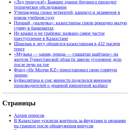
«Лед тронулся!» Бывшее здание боулинга проходит
техническое обследование
Утверждены сроки четвертей, каникул и экзаменов в
новом учебном году
Прощай, «наличка»: казахстанцы сняли рекордно малую
сумму в банкоматах
Не кражи и не грабежи: названо самое частое
преступление в Казахстане
Шашлык в лесу обошелся казахстанцам в 432 тысячи
тенге
«Музыка — харам, певцы — глашатаи шайтана»: на
жителя Туркестанской области завели уголовное дело
после речи на тое
Фонд «Не Молчи KZ» приостановил свою горячую
линию
Буйволятина и соя: министр поделился мнением
производителей о дешевой импортной колбасе
Страницы
Архив опросов
В Казахстане усилили контроль за фруктами и овощами
на границе после обнаружения вирусов