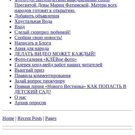
Пресвятой Девы Марии Фатимской, Матери всех
народов готовят к открытию.
Добавить объявления
Хрустальная Вода
Вход
Сделай сюрприз любимой!
Сообщи свою новость!
Написать в Блоги
Ария для народа
ДЕЛАТЬ ВИДЕО МОЖЕТ КАЖДЫЙ!
Фото-галерея «КЛЁВое фото»
Галерея хенд-мейд работ наших читателей
Выиграй приз
Правила комментирования
Задай вопрос прокурору
Прямая линия «Нового Вестника» КАК ПОПАСТЬ В
ДЕТСКИЙ САД?
О нас
Архив опросов
Home
|
Recent Posts
|
Pages