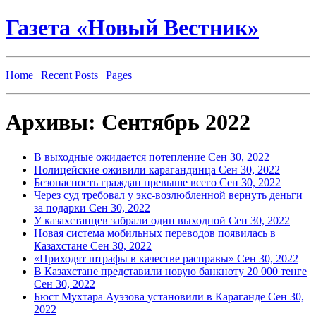
Газета «Новый Вестник»
Home
|
Recent Posts
|
Pages
Архивы: Сентябрь 2022
В выходные ожидается потепление
Сен 30, 2022
Полицейские оживили карагандинца
Сен 30, 2022
Безопасность граждан превыше всего
Сен 30, 2022
Через суд требовал у экс-возлюбленной вернуть деньги
за подарки
Сен 30, 2022
У казахстанцев забрали один выходной
Сен 30, 2022
Новая система мобильных переводов появилась в
Казахстане
Сен 30, 2022
«Приходят штрафы в качестве расправы»
Сен 30, 2022
В Казахстане представили новую банкноту 20 000 тенге
Сен 30, 2022
Бюст Мухтара Ауэзова установили в Караганде
Сен 30,
2022