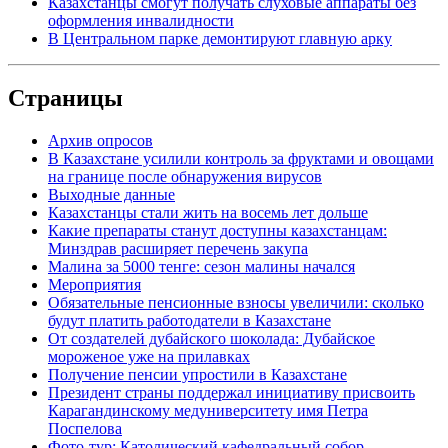
Казахстанцы смогут получать слуховые аппараты без
оформления инвалидности
В Центральном парке демонтируют главную арку
Страницы
Архив опросов
В Казахстане усилили контроль за фруктами и овощами
на границе после обнаружения вирусов
Выходные данные
Казахстанцы стали жить на восемь лет дольше
Какие препараты станут доступны казахстанцам:
Минздрав расширяет перечень закупа
Малина за 5000 тенге: сезон малины начался
Мероприятия
Обязательные пенсионные взносы увеличили: сколько
будут платить работодатели в Казахстане
От создателей дубайского шоколада: Дубайское
мороженое уже на прилавках
Получение пенсии упростили в Казахстане
Президент страны поддержал инициативу присвоить
Карагандинскому медуниверситету имя Петра
Поспелова
Фото-тур: Католический кафедральный собор