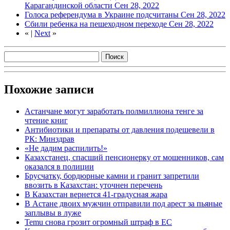
Карагандинской области
Сен 28, 2022
Голоса референдума в Украине подсчитаны
Сен 28, 2022
Сбили ребенка на пешеходном переходе
Сен 28, 2022
«
|
Next
»
Похожие записи
Астанчане могут заработать полмиллиона тенге за
чтение книг
Антибиотики и препараты от давления подешевели в
РК: Минздрав
«Не дадим распилить!»
Казахстанец, спасший пенсионерку от мошенников, сам
оказался в полиции
Брусчатку, бордюрные камни и гранит запретили
ввозить в Казахстан: уточнен перечень
В Казахстан вернется 41-градусная жара
В Астане двоих мужчин отправили под арест за пьяные
заплывы в луже
Temu снова грозит огромный штраф в ЕС