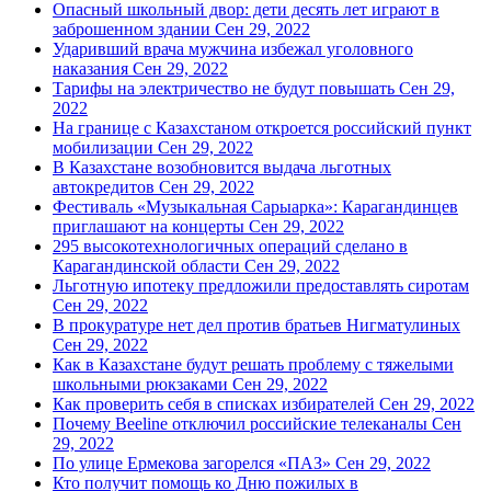
Опасный школьный двор: дети десять лет играют в
заброшенном здании
Сен 29, 2022
Ударивший врача мужчина избежал уголовного
наказания
Сен 29, 2022
Тарифы на электричество не будут повышать
Сен 29,
2022
На границе с Казахстаном откроется российский пункт
мобилизации
Сен 29, 2022
В Казахстане возобновится выдача льготных
автокредитов
Сен 29, 2022
Фестиваль «Музыкальная Сарыарка»: Карагандинцев
приглашают на концерты
Сен 29, 2022
295 высокотехнологичных операций сделано в
Карагандинской области
Сен 29, 2022
Льготную ипотеку предложили предоставлять сиротам
Сен 29, 2022
В прокуратуре нет дел против братьев Нигматулиных
Сен 29, 2022
Как в Казахстане будут решать проблему с тяжелыми
школьными рюкзаками
Сен 29, 2022
Как проверить себя в списках избирателей
Сен 29, 2022
Почему Beeline отключил российские телеканалы
Сен
29, 2022
По улице Ермекова загорелся «ПАЗ»
Сен 29, 2022
Кто получит помощь ко Дню пожилых в