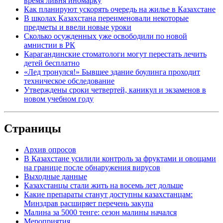
время ливня иномарку
Как планируют ускорять очередь на жилье в Казахстане
В школах Казахстана переименовали некоторые
предметы и ввели новые уроки
Сколько осужденных уже освободили по новой
амнистии в РК
Карагандинские стоматологи могут перестать лечить
детей бесплатно
«Лед тронулся!» Бывшее здание боулинга проходит
техническое обследование
Утверждены сроки четвертей, каникул и экзаменов в
новом учебном году
Страницы
Архив опросов
В Казахстане усилили контроль за фруктами и овощами
на границе после обнаружения вирусов
Выходные данные
Казахстанцы стали жить на восемь лет дольше
Какие препараты станут доступны казахстанцам:
Минздрав расширяет перечень закупа
Малина за 5000 тенге: сезон малины начался
Мероприятия