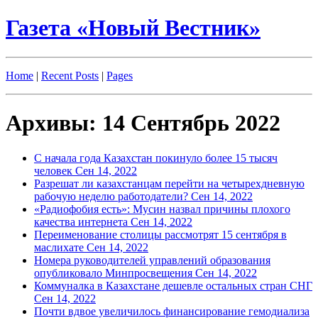
Газета «Новый Вестник»
Home
|
Recent Posts
|
Pages
Архивы: 14 Сентябрь 2022
С начала года Казахстан покинуло более 15 тысяч
человек
Сен 14, 2022
Разрешат ли казахстанцам перейти на четырехдневную
рабочую неделю работодатели?
Сен 14, 2022
«Радиофобия есть»: Мусин назвал причины плохого
качества интернета
Сен 14, 2022
Переименование столицы рассмотрят 15 сентября в
маслихате
Сен 14, 2022
Номера руководителей управлений образования
опубликовало Минпросвещения
Сен 14, 2022
Коммуналка в Казахстане дешевле остальных стран СНГ
Сен 14, 2022
Почти вдвое увеличилось финансирование гемодиализа