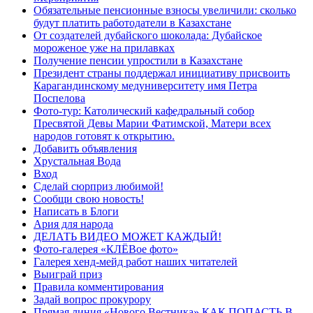
Обязательные пенсионные взносы увеличили: сколько
будут платить работодатели в Казахстане
От создателей дубайского шоколада: Дубайское
мороженое уже на прилавках
Получение пенсии упростили в Казахстане
Президент страны поддержал инициативу присвоить
Карагандинскому медуниверситету имя Петра
Поспелова
Фото-тур: Католический кафедральный собор
Пресвятой Девы Марии Фатимской, Матери всех
народов готовят к открытию.
Добавить объявления
Хрустальная Вода
Вход
Сделай сюрприз любимой!
Сообщи свою новость!
Написать в Блоги
Ария для народа
ДЕЛАТЬ ВИДЕО МОЖЕТ КАЖДЫЙ!
Фото-галерея «КЛЁВое фото»
Галерея хенд-мейд работ наших читателей
Выиграй приз
Правила комментирования
Задай вопрос прокурору
Прямая линия «Нового Вестника» КАК ПОПАСТЬ В