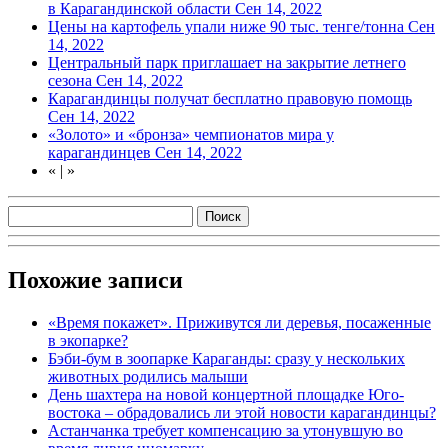
в Карагандинской области
Сен 14, 2022
Цены на картофель упали ниже 90 тыс. тенге/тонна
Сен
14, 2022
Центральный парк приглашает на закрытие летнего
сезона
Сен 14, 2022
Карагандинцы получат бесплатно правовую помощь
Сен 14, 2022
«Золото» и «бронза» чемпионатов мира у
карагандинцев
Сен 14, 2022
«
|
»
Похожие записи
«Время покажет». Приживутся ли деревья, посаженные
в экопарке?
Бэби-бум в зоопарке Караганды: сразу у нескольких
животных родились малыши
День шахтера на новой концертной площадке Юго-
востока – обрадовались ли этой новости карагандинцы?
Астанчанка требует компенсацию за утонувшую во