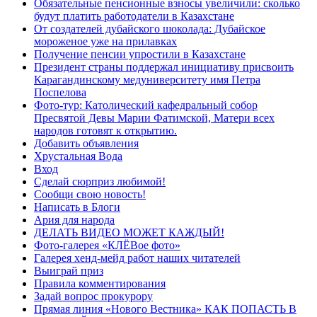
Обязательные пенсионные взносы увеличили: сколько
будут платить работодатели в Казахстане
От создателей дубайского шоколада: Дубайское
мороженое уже на прилавках
Получение пенсии упростили в Казахстане
Президент страны поддержал инициативу присвоить
Карагандинскому медуниверситету имя Петра
Поспелова
Фото-тур: Католический кафедральный собор
Пресвятой Девы Марии Фатимской, Матери всех
народов готовят к открытию.
Добавить объявления
Хрустальная Вода
Вход
Сделай сюрприз любимой!
Сообщи свою новость!
Написать в Блоги
Ария для народа
ДЕЛАТЬ ВИДЕО МОЖЕТ КАЖДЫЙ!
Фото-галерея «КЛЁВое фото»
Галерея хенд-мейд работ наших читателей
Выиграй приз
Правила комментирования
Задай вопрос прокурору
Прямая линия «Нового Вестника» КАК ПОПАСТЬ В