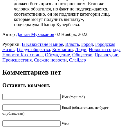
должен быть признан потерпевшим. Если же
человек обратился, но факт не подтверждается,
соответственно, он не подлежит категории лиц,
которые могут получить выплату», —
подчеркнула Шынар Кучербаева.
Автор
Дастан Мухажанов
02 Ноябрь, 2022.
Рубрики:
В Казахстане и мире
,
Власть
,
Город
,
Городская
жизнь
,
Градус общества
,
Компании
,
Люди
,
Новости города
,
Новости Казахстана
,
Обсуждение
,
Общество
,
Правосудие
,
Происшествия
,
Свежие новости
,
Слайдер
Комментариев нет
Оставить коммент.
Имя (required)
Email (обязательно, не будет
опубликован)
Web