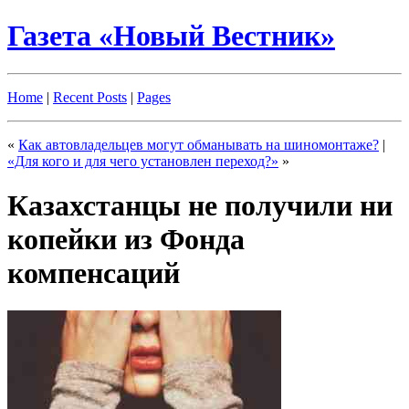
Газета «Новый Вестник»
Home
|
Recent Posts
|
Pages
«
Как автовладельцев могут обманывать на шиномонтаже?
|
«Для кого и для чего установлен переход?»
»
Казахстанцы не получили ни
копейки из Фонда
компенсаций