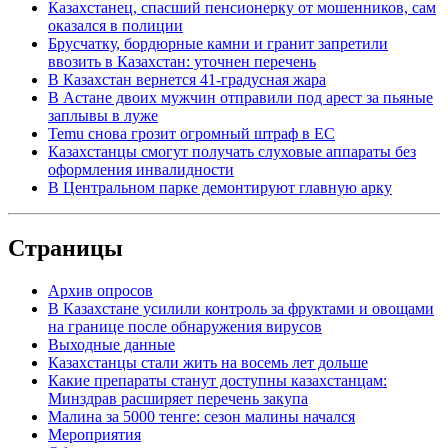
Казахстанец, спасший пенсионерку от мошенников, сам
оказался в полиции
Брусчатку, бордюрные камни и гранит запретили
ввозить в Казахстан: уточнен перечень
В Казахстан вернется 41-градусная жара
В Астане двоих мужчин отправили под арест за пьяные
заплывы в луже
Temu снова грозит огромный штраф в ЕС
Казахстанцы смогут получать слуховые аппараты без
оформления инвалидности
В Центральном парке демонтируют главную арку
Страницы
Архив опросов
В Казахстане усилили контроль за фруктами и овощами
на границе после обнаружения вирусов
Выходные данные
Казахстанцы стали жить на восемь лет дольше
Какие препараты станут доступны казахстанцам:
Минздрав расширяет перечень закупа
Малина за 5000 тенге: сезон малины начался
Мероприятия