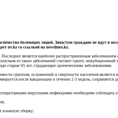
количество болеющих людей. Зачастую граждане не идут в поли
ет nv.kz со ссылкой на newtimes.kz.
 Последнее является наиболее распространенным заболеванием
асным из таких заболеваний считают грипп, инкубационный пер
люди старше 65 лет, страдающие хроническими заболеваниями.
мости гриппом, осложнений и смертности населения является в
рмируется после вакцинации в течение 2-3 недель, сохраняется д
респираторными вирусными инфекциями необходимо соблюдать 
ия;
те влажную уборку;