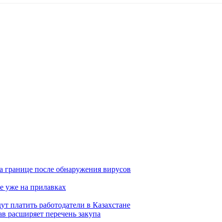
а границе после обнаружения вирусов
е уже на прилавках
ут платить работодатели в Казахстане
в расширяет перечень закупа