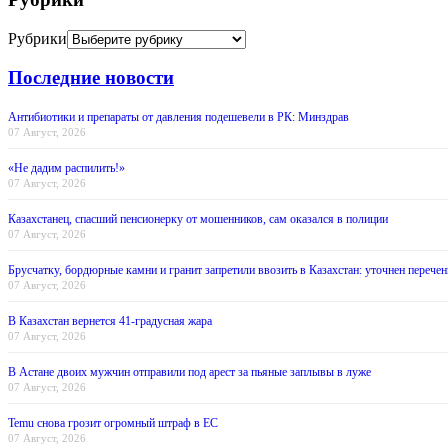
Рубрики
Последние новости
Антибиотики и препараты от давления подешевели в РК: Минздрав
07 Август, 2026
«Не дадим распилить!»
07 Август, 2026
Казахстанец, спасший пенсионерку от мошенников, сам оказался в полиции
07 Август, 2026
Брусчатку, бордюрные камни и гранит запретили ввозить в Казахстан: уточнен перечен
07 Август, 2026
В Казахстан вернется 41-градусная жара
07 Август, 2026
В Астане двоих мужчин отправили под арест за пьяные заплывы в луже
07 Август, 2026
Temu снова грозит огромный штраф в ЕС
07 Август, 2026