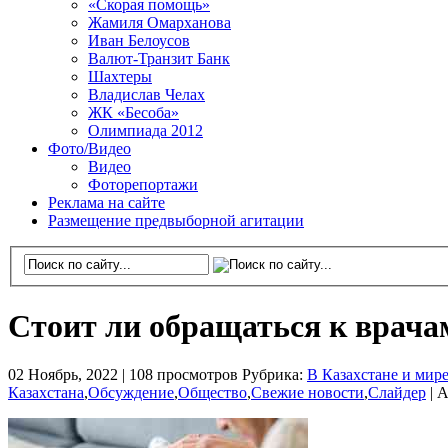
«Скорая помощь»
Жамиля Омарханова
Иван Белоусов
Валют-Транзит Банк
Шахтеры
Владислав Челах
ЖК «Бесоба»
Олимпиада 2012
Фото/Видео
Видео
Фоторепортажи
Реклама на сайте
Размещение предвыборной агитации
Стоит ли обращаться к врачам
02 Ноябрь, 2022 |
108 просмотров
Рубрика:
В Казахстане и мир
Казахстана
,
Обсуждение
,
Общество
,
Свежие новости
,
Слайдер
|
А