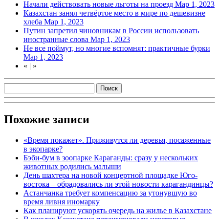
Начали действовать новые льготы на проезд
Мар 1, 2023
Казахстан занял четвёртое место в мире по дешевизне
хлеба
Мар 1, 2023
Путин запретил чиновникам в России использовать
иностранные слова
Мар 1, 2023
Не все поймут, но многие вспомнят: практичные бурки
Мар 1, 2023
«
|
»
Похожие записи
«Время покажет». Приживутся ли деревья, посаженные
в экопарке?
Бэби-бум в зоопарке Караганды: сразу у нескольких
животных родились малыши
День шахтера на новой концертной площадке Юго-
востока – обрадовались ли этой новости карагандинцы?
Астанчанка требует компенсацию за утонувшую во
время ливня иномарку
Как планируют ускорять очередь на жилье в Казахстане