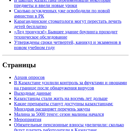
В школах Казахстана переименовали некоторые
предметы и ввели новые уроки
Сколько осужденных уже освободили по новой
амнистии в РК
Карагандинские стоматологи могут перестать лечить
детей бесплатно
«Лед тронулся!» Бывшее здание боулинга проходит
техническое обследование
Утверждены сроки четвертей, каникул и экзаменов в
новом учебном году
Страницы
Архив опросов
В Казахстане усилили контроль за фруктами и овощами
на границе после обнаружения вирусов
Выходные данные
Казахстанцы стали жить на восемь лет дольше
Какие препараты станут доступны казахстанцам:
Минздрав расширяет перечень закупа
Малина за 5000 тенге: сезон малины начался
Мероприятия
Обязательные пенсионные взносы увеличили: сколько
будут платить работодатели в Казахстане