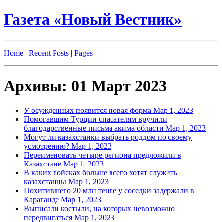
Газета «Новый Вестник»
Home
|
Recent Posts
|
Pages
Архивы: 01 Март 2023
У осужденных появится новая форма
Мар 1, 2023
Помогавшим Турции спасателям вручили
благодарственные письма акима области
Мар 1, 2023
Могут ли казахстанки выбрать роддом по своему
усмотрению?
Мар 1, 2023
Переименовать четыре региона предложили в
Казахстане
Мар 1, 2023
В каких войсках больше всего хотят служить
казахстанцы
Мар 1, 2023
Похитившего 20 млн тенге у соседки задержали в
Караганде
Мар 1, 2023
Выписали костыли, на которых невозможно
передвигаться
Мар 1, 2023