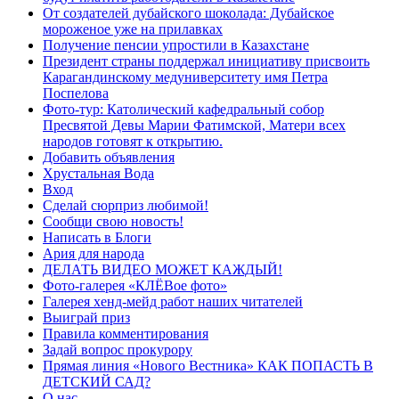
От создателей дубайского шоколада: Дубайское
мороженое уже на прилавках
Получение пенсии упростили в Казахстане
Президент страны поддержал инициативу присвоить
Карагандинскому медуниверситету имя Петра
Поспелова
Фото-тур: Католический кафедральный собор
Пресвятой Девы Марии Фатимской, Матери всех
народов готовят к открытию.
Добавить объявления
Хрустальная Вода
Вход
Сделай сюрприз любимой!
Сообщи свою новость!
Написать в Блоги
Ария для народа
ДЕЛАТЬ ВИДЕО МОЖЕТ КАЖДЫЙ!
Фото-галерея «КЛЁВое фото»
Галерея хенд-мейд работ наших читателей
Выиграй приз
Правила комментирования
Задай вопрос прокурору
Прямая линия «Нового Вестника» КАК ПОПАСТЬ В
ДЕТСКИЙ САД?
О нас