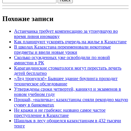
Похожие записи
Астанчанка требует компенсацию за утонувшую во
время ливня иномарку
Как планируют ускорять очередь на жилье в Казахстане
В школах Казахстана переименовали некоторые
предметы и ввели новые уроки
Сколько осужденных уже освободили по новой
амнистии в РК
Карагандинские стоматологи могут перестать лечить
детей бесплатно
«Лед тронулся!» Бывшее здание боулинга проходит
техническое обследование
Утверждены сроки четвертей, каникул и экзаменов в
новом учебном году
Прощай, «наличка»: казахстанцы сняли рекордно малую
сумму в банкоматах
Не кражи и не грабежи: названо самое частое
преступление в Казахстане
Шашлык в лесу обошелся казахстанцам в 432 тысячи
тенге