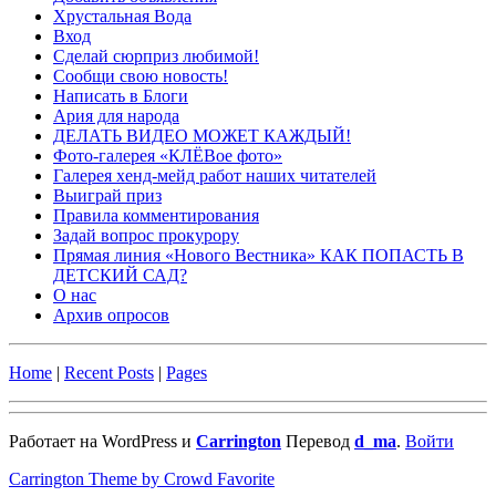
Хрустальная Вода
Вход
Сделай сюрприз любимой!
Сообщи свою новость!
Написать в Блоги
Ария для народа
ДЕЛАТЬ ВИДЕО МОЖЕТ КАЖДЫЙ!
Фото-галерея «КЛЁВое фото»
Галерея хенд-мейд работ наших читателей
Выиграй приз
Правила комментирования
Задай вопрос прокурору
Прямая линия «Нового Вестника» КАК ПОПАСТЬ В
ДЕТСКИЙ САД?
О нас
Архив опросов
Home
|
Recent Posts
|
Pages
Работает на WordPress и
Carrington
Перевод
d_ma
.
Войти
Carrington Theme by Crowd Favorite