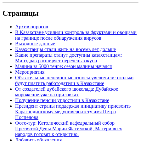
Страницы
Архив опросов
В Казахстане усилили контроль за фруктами и овощами
на границе после обнаружения вирусов
Выходные данные
Казахстанцы стали жить на восемь лет дольше
Какие препараты станут доступны казахстанцам:
Минздрав расширяет перечень закупа
Малина за 5000 тенге: сезон малины начался
Мероприятия
Обязательные пенсионные взносы увеличили: сколько
будут платить работодатели в Казахстане
От создателей дубайского шоколада: Дубайское
мороженое уже на прилавках
Получение пенсии упростили в Казахстане
Президент страны поддержал инициативу присвоить
Карагандинскому медуниверситету имя Петра
Поспелова
Фото-тур: Католический кафедральный собор
Пресвятой Девы Марии Фатимской, Матери всех
народов готовят к открытию.
Добавить объявления