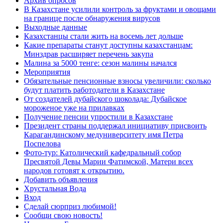
Архив опросов
В Казахстане усилили контроль за фруктами и овощами
на границе после обнаружения вирусов
Выходные данные
Казахстанцы стали жить на восемь лет дольше
Какие препараты станут доступны казахстанцам:
Минздрав расширяет перечень закупа
Малина за 5000 тенге: сезон малины начался
Мероприятия
Обязательные пенсионные взносы увеличили: сколько
будут платить работодатели в Казахстане
От создателей дубайского шоколада: Дубайское
мороженое уже на прилавках
Получение пенсии упростили в Казахстане
Президент страны поддержал инициативу присвоить
Карагандинскому медуниверситету имя Петра
Поспелова
Фото-тур: Католический кафедральный собор
Пресвятой Девы Марии Фатимской, Матери всех
народов готовят к открытию.
Добавить объявления
Хрустальная Вода
Вход
Сделай сюрприз любимой!
Сообщи свою новость!