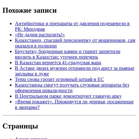
Похожие записи
Антибиотики и препараты от давления подешевели в
РК: Минздрав
«Не дадим распилить!»
Казахстанец, спасший пенсионерку от мошенников, сам
оказался в полиции
Брусчатку, бордюрные камни и гранит запретили
ввозить в Казахстан: уточнен перечень
В Казахстан вернется 41-градусная жара
В Астане двоих мужчин отправили под арест за пьяные
заплывы в луже
Temu снова грозит огромный штраф в ЕС
Казахстанцы смогут получать слуховые аппараты без
оформления инвалидности
В Центральном парке демонтируют главную арку
«Время покажет». Приживутся ли деревья, посаженные
в экопарке?
Страницы