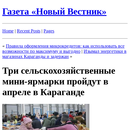
Газета «Новый Вестник»
Home
|
Recent Posts
|
Pages
«
Правила оформления микрокредитов: как использовать все
возможности по максимуму и выгодно
|
Изымал энергетики в
магазинах Караганды и задержан
»
Три сельскохозяйственные
мини-ярмарки пройдут в
апреле в Караганде