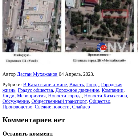
Автор
Дастан Мухажанов
04 Апрель, 2023.
Рубрики:
В Казахстане и мире
,
Власть
,
Город
,
Городская
жизнь
,
Градус общества
,
Дорожное движение
,
Компании
,
Люди
,
Мероприятия
,
Новости города
,
Новости Казахстана
,
Обсуждение
,
Общественный транспорт
,
Общество
,
Производство
,
Свежие новости
,
Слайдер
Комментариев нет
Оставить коммент.