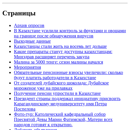
Страницы
Архив опросов
В Казахстане усилили контроль за фруктами и овощами
на границе после обнаружения вирусов
Выходные данные
Казахстанцы стали жить на восемь лет дольше
Какие препараты станут доступны казахстанцам:
Минздрав расширяет перечень закупа
Малина за 5000 тенге: сезон малины начался
Мероприятия
Обязательные пенсионные взносы увеличили: сколько
будут платить работодатели в Казахстане
От создателей дубайского шоколада: Дубайское
мороженое уже на прилавках
Получение пенсии упростили в Казахстане
Президент страны поддержал инициативу присвоить
Карагандинскому медуниверситету имя Петра
Поспелова
Фото-тур: Католический кафедральный собор
Пресвятой Девы Марии Фатимской, Матери всех
народов готовят к открытию.
Добавить объявления