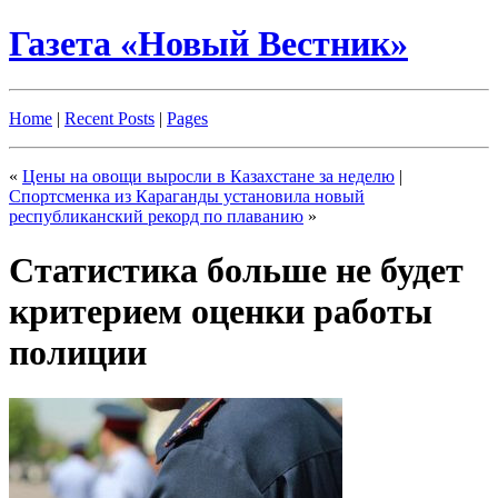
Газета «Новый Вестник»
Home
|
Recent Posts
|
Pages
«
Цены на овощи выросли в Казахстане за неделю
|
Спортсменка из Караганды установила новый
республиканский рекорд по плаванию
»
Статистика больше не будет
критерием оценки работы
полиции