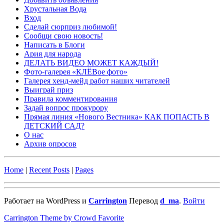
Хрустальная Вода
Вход
Сделай сюрприз любимой!
Сообщи свою новость!
Написать в Блоги
Ария для народа
ДЕЛАТЬ ВИДЕО МОЖЕТ КАЖДЫЙ!
Фото-галерея «КЛЁВое фото»
Галерея хенд-мейд работ наших читателей
Выиграй приз
Правила комментирования
Задай вопрос прокурору
Прямая линия «Нового Вестника» КАК ПОПАСТЬ В
ДЕТСКИЙ САД?
О нас
Архив опросов
Home
|
Recent Posts
|
Pages
Работает на WordPress и
Carrington
Перевод
d_ma
.
Войти
Carrington Theme by Crowd Favorite