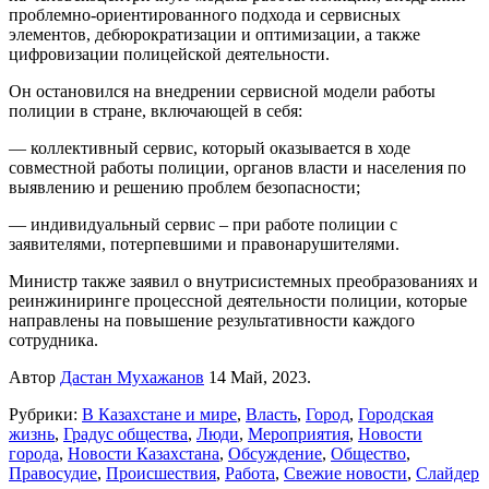
проблемно-ориентированного подхода и сервисных
элементов, дебюрократизации и оптимизации, а также
цифровизации полицейской деятельности.
Он остановился на внедрении сервисной модели работы
полиции в стране, включающей в себя:
— коллективный сервис, который оказывается в ходе
совместной работы полиции, органов власти и населения по
выявлению и решению проблем безопасности;
— индивидуальный сервис – при работе полиции с
заявителями, потерпевшими и правонарушителями.
Министр также заявил о внутрисистемных преобразованиях и
реинжиниринге процессной деятельности полиции, которые
направлены на повышение результативности каждого
сотрудника.
Автор
Дастан Мухажанов
14 Май, 2023.
Рубрики:
В Казахстане и мире
,
Власть
,
Город
,
Городская
жизнь
,
Градус общества
,
Люди
,
Мероприятия
,
Новости
города
,
Новости Казахстана
,
Обсуждение
,
Общество
,
Правосудие
,
Происшествия
,
Работа
,
Свежие новости
,
Слайдер