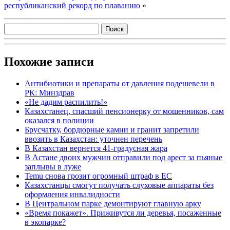
республиканский рекорд по плаванию
»
Похожие записи
Антибиотики и препараты от давления подешевели в
РК: Минздрав
«Не дадим распилить!»
Казахстанец, спасший пенсионерку от мошенников, сам
оказался в полиции
Брусчатку, бордюрные камни и гранит запретили
ввозить в Казахстан: уточнен перечень
В Казахстан вернется 41-градусная жара
В Астане двоих мужчин отправили под арест за пьяные
заплывы в луже
Temu снова грозит огромный штраф в ЕС
Казахстанцы смогут получать слуховые аппараты без
оформления инвалидности
В Центральном парке демонтируют главную арку
«Время покажет». Приживутся ли деревья, посаженные
в экопарке?