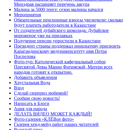
Минздрав расширяет перечень закупа
Малина за 5000 тенге: сезон малины начался
Мероприятия
Обязательные пенсионные взносы увеличили: сколько
будут платить работодатели в Казахстане
От создателей дубайского шоколада: Дубайское
мороженое уже на прилавках
Получение пенсии упростили в Казахстане
Президент страны поддержал инициативу присвоить
Карагандинскому медуниверситету имя Петра
Поспелова
Фото-тур: Католический кафедральный собор
Пресвятой Девы Марии Фатимской, Матери всех
народов готовят к открытию.
Добавить объявления
Хрустальная Вода
Вход
Сделай сюрприз любимой!
Сообщи свою новость!
Написать в Блоги
Ария для народа
ДЕЛАТЬ ВИДЕО МОЖЕТ КАЖДЫЙ!
Фото-галерея «КЛЁВое фото»
Галерея хенд-мейд работ наших читателей
Выиграй приз