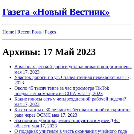
Газета «Новый Вестник»
Home
|
Recent Posts
|
Pages
Архивы: 17 Май 2023
В вагонах детской дороги устанавливают кондиционеры
мая 17, 2023
Участок дороги по ул. Сталелитейная перекроют
мая 17,
2023
Около 45 тысяч тенге за час просмотра TikTok
предлагает компания из США
мая 17, 2023
Какие плюсы есть у четырехдневной рабочей недели?
мая 17, 2023
Казахстанцы с 30 лет могут бесплатно пройти скрининг
рака через ОСМС
мая 17, 2023
Экспонаты-убийцы демонстрируются в музее ДЧС
области
мая 17, 2023
О подарках учителям в честь окончания учебного года