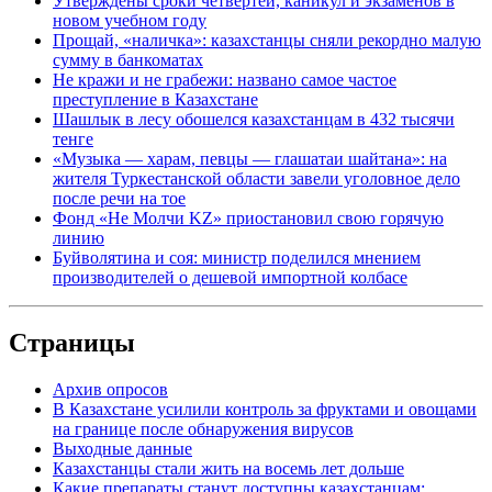
Утверждены сроки четвертей, каникул и экзаменов в
новом учебном году
Прощай, «наличка»: казахстанцы сняли рекордно малую
сумму в банкоматах
Не кражи и не грабежи: названо самое частое
преступление в Казахстане
Шашлык в лесу обошелся казахстанцам в 432 тысячи
тенге
«Музыка — харам, певцы — глашатаи шайтана»: на
жителя Туркестанской области завели уголовное дело
после речи на тое
Фонд «Не Молчи KZ» приостановил свою горячую
линию
Буйволятина и соя: министр поделился мнением
производителей о дешевой импортной колбасе
Страницы
Архив опросов
В Казахстане усилили контроль за фруктами и овощами
на границе после обнаружения вирусов
Выходные данные
Казахстанцы стали жить на восемь лет дольше
Какие препараты станут доступны казахстанцам: