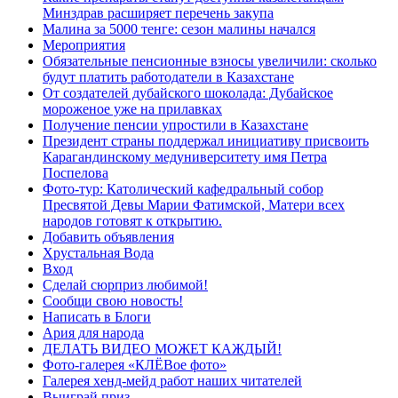
Минздрав расширяет перечень закупа
Малина за 5000 тенге: сезон малины начался
Мероприятия
Обязательные пенсионные взносы увеличили: сколько
будут платить работодатели в Казахстане
От создателей дубайского шоколада: Дубайское
мороженое уже на прилавках
Получение пенсии упростили в Казахстане
Президент страны поддержал инициативу присвоить
Карагандинскому медуниверситету имя Петра
Поспелова
Фото-тур: Католический кафедральный собор
Пресвятой Девы Марии Фатимской, Матери всех
народов готовят к открытию.
Добавить объявления
Хрустальная Вода
Вход
Сделай сюрприз любимой!
Сообщи свою новость!
Написать в Блоги
Ария для народа
ДЕЛАТЬ ВИДЕО МОЖЕТ КАЖДЫЙ!
Фото-галерея «КЛЁВое фото»
Галерея хенд-мейд работ наших читателей
Выиграй приз