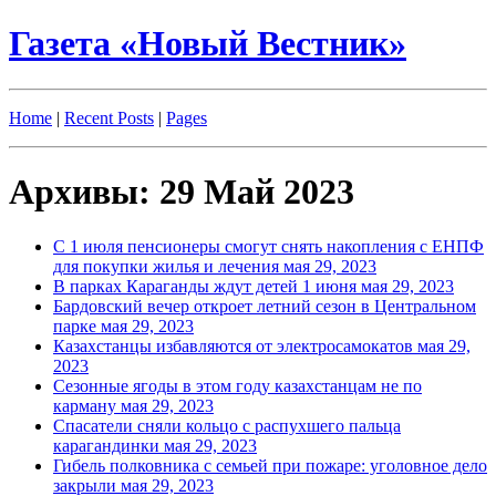
Газета «Новый Вестник»
Home
|
Recent Posts
|
Pages
Архивы: 29 Май 2023
С 1 июля пенсионеры смогут снять накопления с ЕНПФ
для покупки жилья и лечения
мая 29, 2023
В парках Караганды ждут детей 1 июня
мая 29, 2023
Бардовский вечер откроет летний сезон в Центральном
парке
мая 29, 2023
Казахстанцы избавляются от электросамокатов
мая 29,
2023
Сезонные ягоды в этом году казахстанцам не по
карману
мая 29, 2023
Спасатели сняли кольцо с распухшего пальца
карагандинки
мая 29, 2023
Гибель полковника с семьей при пожаре: уголовное дело
закрыли
мая 29, 2023