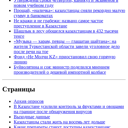
Утверждены сроки четвертей, каникул и экзаменов в
новом учебном году
Прощай, «наличка»: казахстанцы сняли рекордно малую
сумму в банкоматах
Не кражи и не грабежи: названо самое частое
преступление в Казахстане
Шашлык в лесу обошелся казахстанцам в 432 тысячи
тенге
«Музыка — харам, певцы — глашатаи шайтана»: на
жителя Туркестанской области завели уголовное дело
после речи на тое
Фонд «Не Молчи KZ» приостановил свою горячую
линию
Буйволятина и соя: министр поделился мнением
производителей о дешевой импортной колбасе
Страницы
Архив опросов
В Казахстане усилили контроль за фруктами и овощами
на границе после обнаружения вирусов
Выходные данные
Казахстанцы стали жить на восемь лет дольше
Какие препараты станут доступны казахстанцам: