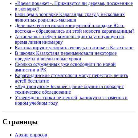
«Время покажет». Приживутся ли деревья, посаженные
в экопарке?
Бэби-бум в зоопарке Караганды: сразу у нескольких
животных родились малыши
День шахтера на новой концертной площадке Юго-
востока – обрадовались ли этой новости карагандинцы?
Астанчанка требует компенсацию за утонувшую во
время ливня иномарку
Как планируют ускорять очередь на жилье в Казахстане
В школах Казахстана переименовали некоторые
предметы и ввели новые уроки
Сколько осужденных уже освободили по новой
амнистии в РК
Карагандинские стоматологи могут перестать лечить
детей бесплатно
«Лед тронулся!» Бывшее здание боулинга проходит
техническое обследование
Утверждены сроки четвертей, каникул и экзаменов в
новом учебном году
Страницы
Архив опросов