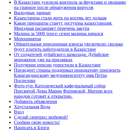
В Казахстане усилили контроль за фруктами и овощами
на границе после обнаружения вирусов
Выходные данные
Казахстанцы стали жить на восемь лет дольше
Какие препараты станут доступны казахстанцам:
Минздрав расширяет перечень закупа
Малина за 5000 тенге: сезон малины начался
Мероприятия
Обязательные пенсионные взносы увеличили: сколько
будут платить работодатели в Казахстане
От создателей дубайского шоколада: Дубайское
мороженое уже на прилавках
Получение пенсии упростили в Казахстане
Президент страны поддержал инициативу присвоить
Карагандинскому медуниверситету имя Петра
Поспелова
Фото-тур: Католический кафедральный собор
Пресвятой Девы Марии Фатимской, Матери всех
народов готовят к открытию.
Добавить объявления
Хрустальная Вода
Вход
Сделай сюрприз любимой!
Сообщи свою новость!
Написать в Блоги