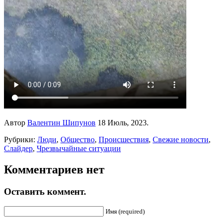
Автор
Валентин Шипунов
18 Июль, 2023.
Рубрики:
Люди
,
Общество
,
Происшествия
,
Свежие новости
,
Слайдер
,
Чрезвычайные ситуации
Комментариев нет
Оставить коммент.
Имя (required)