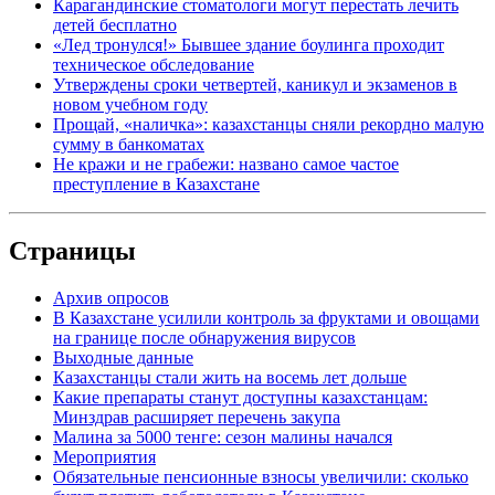
Карагандинские стоматологи могут перестать лечить
детей бесплатно
«Лед тронулся!» Бывшее здание боулинга проходит
техническое обследование
Утверждены сроки четвертей, каникул и экзаменов в
новом учебном году
Прощай, «наличка»: казахстанцы сняли рекордно малую
сумму в банкоматах
Не кражи и не грабежи: названо самое частое
преступление в Казахстане
Страницы
Архив опросов
В Казахстане усилили контроль за фруктами и овощами
на границе после обнаружения вирусов
Выходные данные
Казахстанцы стали жить на восемь лет дольше
Какие препараты станут доступны казахстанцам:
Минздрав расширяет перечень закупа
Малина за 5000 тенге: сезон малины начался
Мероприятия
Обязательные пенсионные взносы увеличили: сколько