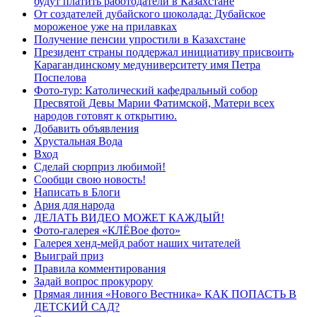
будут платить работодатели в Казахстане
От создателей дубайского шоколада: Дубайское
мороженое уже на прилавках
Получение пенсии упростили в Казахстане
Президент страны поддержал инициативу присвоить
Карагандинскому медуниверситету имя Петра
Поспелова
Фото-тур: Католический кафедральный собор
Пресвятой Девы Марии Фатимской, Матери всех
народов готовят к открытию.
Добавить объявления
Хрустальная Вода
Вход
Сделай сюрприз любимой!
Сообщи свою новость!
Написать в Блоги
Ария для народа
ДЕЛАТЬ ВИДЕО МОЖЕТ КАЖДЫЙ!
Фото-галерея «КЛЁВое фото»
Галерея хенд-мейд работ наших читателей
Выиграй приз
Правила комментирования
Задай вопрос прокурору
Прямая линия «Нового Вестника» КАК ПОПАСТЬ В
ДЕТСКИЙ САД?