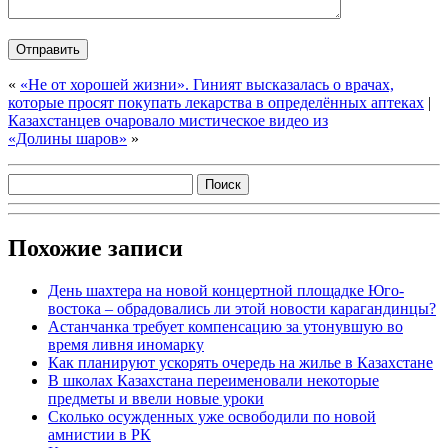
«
«Не от хорошей жизни». Гиният высказалась о врачах,
которые просят покупать лекарства в определённых аптеках
|
Казахстанцев очаровало мистическое видео из
«Долины шаров»
»
Похожие записи
День шахтера на новой концертной площадке Юго-
востока – обрадовались ли этой новости карагандинцы?
Астанчанка требует компенсацию за утонувшую во
время ливня иномарку
Как планируют ускорять очередь на жилье в Казахстане
В школах Казахстана переименовали некоторые
предметы и ввели новые уроки
Сколько осужденных уже освободили по новой
амнистии в РК