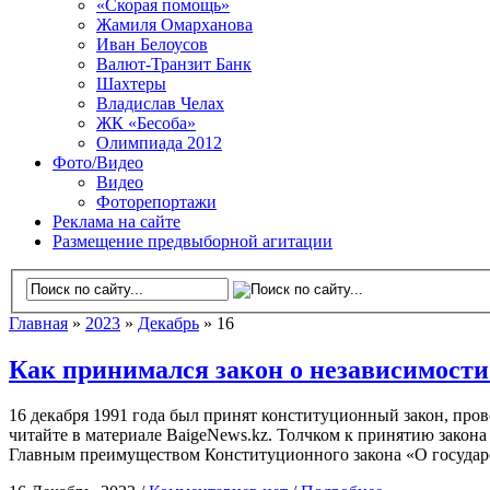
«Скорая помощь»
Жамиля Омарханова
Иван Белоусов
Валют-Транзит Банк
Шахтеры
Владислав Челах
ЖК «Бесоба»
Олимпиада 2012
Фото/Видео
Видео
Фоторепортажи
Реклама на сайте
Размещение предвыборной агитации
Главная
»
2023
»
Декабрь
» 16
Как принимался закон о независимости
16 декабря 1991 года был принят конституционный закон, пров
читайте в материале BaigeNews.kz. Толчком к принятию закона
Главным преимуществом Конституционного закона «О государ