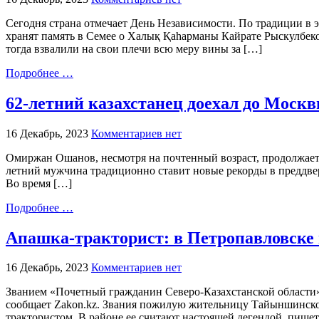
Сегодня страна отмечает День Независимости. По традиции в 
хранят память в Семее о Халық Қаһарманы Кайрате Рыскулбек
тогда взвалили на свои плечи всю меру вины за […]
Подробнее …
62-летний казахстанец доехал до Москв
16 Декабрь, 2023
Комментариев нет
Омиржан Ошанов, несмотря на почтенный возраст, продолжает обн
летний мужчина традиционно ставит новые рекорды в преддвери
Во время […]
Подробнее …
Апашка-тракторист: в Петропавловске
16 Декабрь, 2023
Комментариев нет
Званием «Почетный гражданин Северо-Казахстанской области» 
сообщает Zakon.kz. Звания пожилую жительницу Тайыншинского 
трактористом. В районе ее считают настоящей легендой, пишет 