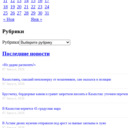
11
12
13
14
15
16
17
18
19
20
21
22
23
24
25
26
27
28
29
30
31
« Ноя
Янв »
Рубрики
Рубрики
Последние новости
«Не дадим распилить!»
07 Август, 2026
Казахстанец, спасший пенсионерку от мошенников, сам оказался в полиции
07 Август, 2026
Брусчатку, бордюрные камни и гранит запретили ввозить в Казахстан: уточнен перечен
07 Август, 2026
В Казахстан вернется 41-градусная жара
07 Август, 2026
В Астане двоих мужчин отправили под арест за пьяные заплывы в луже
07 Август, 2026