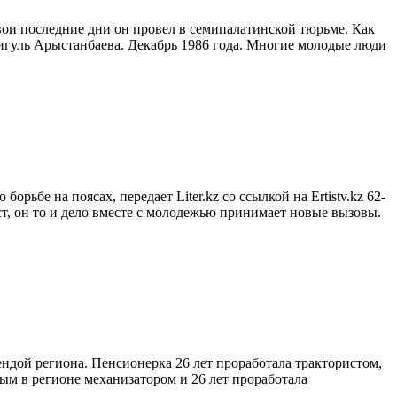
вои последние дни он провел в семипалатинской тюрьме. Как
игуль Арыстанбаева. Декабрь 1986 года. Многие молодые люди
ьбе на поясах, передает Liter.kz со ссылкой на Еrtistv.kz 62-
cт, он то и дело вместе с молодежью принимает новые вызовы.
ндой региона. Пенсионерка 26 лет проработала трактористом,
ым в регионе механизатором и 26 лет проработала