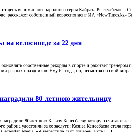
этот день вспоминают народного героя Кайрата Рыскулбекова. С
ове, расскажет собственный корреспондент ИА «NewTimes.kz» Б
ы на велосипеде за 22 дня
овлять собственные рекорды в спорте и работает тренером по бор
и разных праздников. Ему 62 года, но, несмотря на свой возра
 наградили 80-летнюю жительницу
наградили 80-летнюю Казизу Кенесбаеву, которую считают леге
района удостоили за ее заслуги: Казиза Кенесбаева стала перв
Qazaqstan Media. «Я вырастила двух дочерей. Есть […]