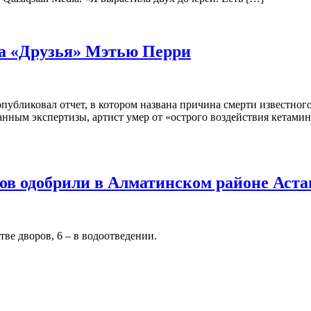
ла «Друзья» Мэтью Перри
убликовал отчет, в котором названа причина смерти известного
о данным экспертизы, артист умер от «острого воздействия кетам
тов одобрили в Алматинском районе Аст
ве дворов, 6 – в водоотведении.