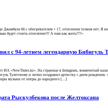
це Джамбула 66 с обогревателем + 17, отопления толком нет. Я ин
ько будет стоить отопление!!! А нам как жить???»
вил с 94-летием легендарную Бибигуль Т
ет ИА «NewTimes.kz». На странице в Instagram, знаменитый каз
игуль Тулегенову и лично поздравил артистку с днем рождения. 
анры музыки от оперы до народного […]
рата Рыскулбекова после Желтоксана