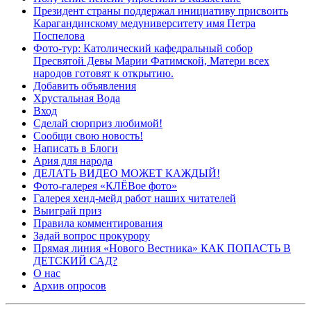
Президент страны поддержал инициативу присвоить
Карагандинскому медуниверситету имя Петра
Поспелова
Фото-тур: Католический кафедральный собор
Пресвятой Девы Марии Фатимской, Матери всех
народов готовят к открытию.
Добавить объявления
Хрустальная Вода
Вход
Сделай сюрприз любимой!
Сообщи свою новость!
Написать в Блоги
Ария для народа
ДЕЛАТЬ ВИДЕО МОЖЕТ КАЖДЫЙ!
Фото-галерея «КЛЁВое фото»
Галерея хенд-мейд работ наших читателей
Выиграй приз
Правила комментирования
Задай вопрос прокурору
Прямая линия «Нового Вестника» КАК ПОПАСТЬ В
ДЕТСКИЙ САД?
О нас
Архив опросов