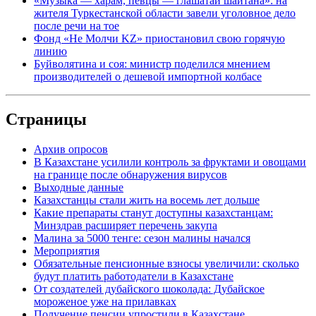
«Музыка — харам, певцы — глашатаи шайтана»: на
жителя Туркестанской области завели уголовное дело
после речи на тое
Фонд «Не Молчи KZ» приостановил свою горячую
линию
Буйволятина и соя: министр поделился мнением
производителей о дешевой импортной колбасе
Страницы
Архив опросов
В Казахстане усилили контроль за фруктами и овощами
на границе после обнаружения вирусов
Выходные данные
Казахстанцы стали жить на восемь лет дольше
Какие препараты станут доступны казахстанцам:
Минздрав расширяет перечень закупа
Малина за 5000 тенге: сезон малины начался
Мероприятия
Обязательные пенсионные взносы увеличили: сколько
будут платить работодатели в Казахстане
От создателей дубайского шоколада: Дубайское
мороженое уже на прилавках
Получение пенсии упростили в Казахстане