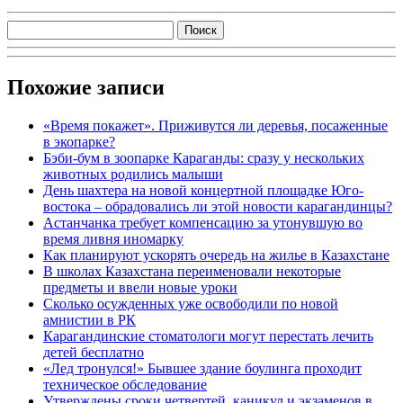
Похожие записи
«Время покажет». Приживутся ли деревья, посаженные
в экопарке?
Бэби-бум в зоопарке Караганды: сразу у нескольких
животных родились малыши
День шахтера на новой концертной площадке Юго-
востока – обрадовались ли этой новости карагандинцы?
Астанчанка требует компенсацию за утонувшую во
время ливня иномарку
Как планируют ускорять очередь на жилье в Казахстане
В школах Казахстана переименовали некоторые
предметы и ввели новые уроки
Сколько осужденных уже освободили по новой
амнистии в РК
Карагандинские стоматологи могут перестать лечить
детей бесплатно
«Лед тронулся!» Бывшее здание боулинга проходит
техническое обследование
Утверждены сроки четвертей, каникул и экзаменов в