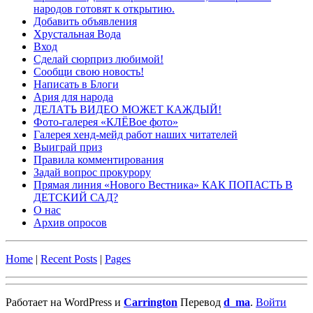
народов готовят к открытию.
Добавить объявления
Хрустальная Вода
Вход
Сделай сюрприз любимой!
Сообщи свою новость!
Написать в Блоги
Ария для народа
ДЕЛАТЬ ВИДЕО МОЖЕТ КАЖДЫЙ!
Фото-галерея «КЛЁВое фото»
Галерея хенд-мейд работ наших читателей
Выиграй приз
Правила комментирования
Задай вопрос прокурору
Прямая линия «Нового Вестника» КАК ПОПАСТЬ В
ДЕТСКИЙ САД?
О нас
Архив опросов
Home
|
Recent Posts
|
Pages
Работает на WordPress и
Carrington
Перевод
d_ma
.
Войти