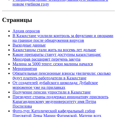
новом учебном году
Страницы
Архив опросов
В Казахстане усилили контроль за фруктами и овощами
на границе после обнаружения вирусов
Выходные данные
Казахстанцы стали жить на восемь лет дольше
Какие препараты станут доступны казахстанцам:
Минздрав расширяет перечень закупа
Малина за 5000 тенге: сезон малины начался
Мероприятия
Обязательные пенсионные взносы увеличили: сколько
будут платить работодатели в Казахстане
От создателей дубайского шоколада: Дубайское
мороженое уже на прилавках
Получение пенсии упростили в Казахстане
Президент страны поддержал инициативу присвоить
Карагандинскому медуниверситету имя Петра
Поспелова
Фото-тур: Католический кафедральный собор
Пресвятой Девы Марии Фатимской, Матери всех