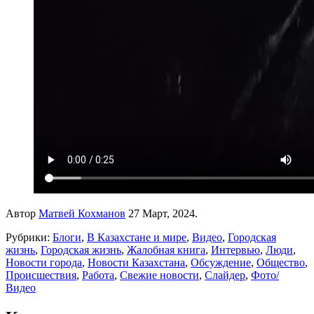
Автор
Матвей Кохманов
27 Март, 2024.
Рубрики:
Блоги
,
В Казахстане и мире
,
Видео
,
Городская
жизнь
,
Городская жизнь
,
Жалобная книга
,
Интервью
,
Люди
,
Новости города
,
Новости Казахстана
,
Обсуждение
,
Общество
,
Происшествия
,
Работа
,
Свежие новости
,
Слайдер
,
Фото/
Видео