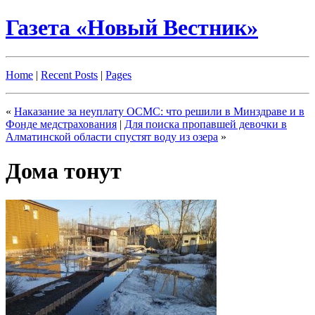
Газета «Новый Вестник»
Home
|
Recent Posts
|
Pages
«
Наказание за неуплату ОСМС: что решили в Минздраве и в
Фонде медстрахования
|
Для поиска пропавшей девочки в
Алматинской области спустят воду из озера
»
Дома тонут