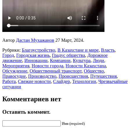
Автор
Дастан Мухажанов
27 Март, 2024.
Рубрики:
Благоустройство
,
В Казахстане и мире
,
Власть
,
Город
,
Городская жизнь
,
Градус общества
,
Дорожное
движение
,
Инновации
,
Компании
,
Культура
,
Люди
,
Мероприятия
,
Новости города
,
Новости Казахстана
,
Обсуждение
,
Общественный транспорт
,
Общество
,
Правосудие
,
Производство
,
Происшествия
,
Путешествия
,
Работа
,
Свежие новости
,
Слайдер
,
Технологии
,
Чрезвычайные
ситуации
Комментариев нет
Оставить коммент.
Имя (required)