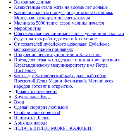
Выходные данные
Казахстанцы стали жить на восемь лет дольше
Какие препараты станут доступны казахстанцам:
Минздрав расширяет перечень закупа
Малина за 5000 тенге: сезон малины начался
Мероприятия
Обязательные пенсионные взносы увеличили: сколько
будут платить работодатели в Казахстане
От создателей дубайского шоколада: Дубайское
мороженое уже на прилавках
Получение пенсии упростили в Казахстане
Президент страны поддержал инициативу присвоить
Карагандинскому медуниверситету имя Петра
Поспелова
Фото-тур: Католический кафедральный собор
Пресвятой Девы Марии Фатимской, Матери всех
народов готовят к открытию.
Добавить объявления
Хрустальная Вода
Вход
Сделай сюрприз любимой!
Сообщи свою новость!
Написать в Блоги
Ария для народа
ДЕЛАТЬ ВИДЕО МОЖЕТ КАЖДЫЙ!