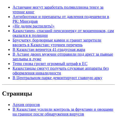
Астанчане могут заработать полмиллиона тенге за
чтение книг
Антибиотики и препараты от давления подешевели в
РК: Минздрав
«Не дадим распилить!»
Казахстанец, спасший пенсионерку от мошенников, сам
оказался в полиции
Брусчатку, бордюрные камни и гранит запретили
ввозить в Казахстан: уточнен перечень
В Казахстан вернется 41-градусная жара
В Астане двоих мужчин отправили под арест за пьяные
заплывы в луже
Temu снова грозит огромный штраф в ЕС
Казахстанцы смогут получать слуховые аппараты без
оформления инвалидности
В Центральном парке демонтируют главную арку
Страницы
Архив опросов
В Казахстане усилили контроль за фруктами и овощами
на границе после обнаружения вирусов