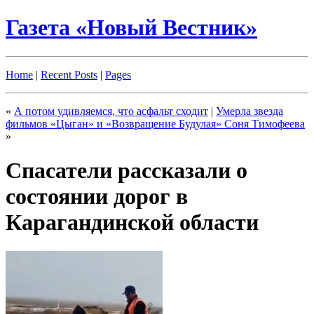
Газета «Новый Вестник»
Home
|
Recent Posts
|
Pages
«
А потом удивляемся, что асфальт сходит
|
Умерла звезда
фильмов «Цыган» и «Возвращение Будулая» Соня Тимофеева
»
Спасатели рассказали о
состоянии дорог в
Карагандинской области