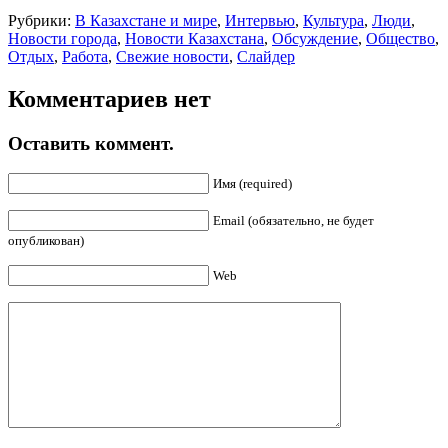
Рубрики:
В Казахстане и мире
,
Интервью
,
Культура
,
Люди
,
Новости города
,
Новости Казахстана
,
Обсуждение
,
Общество
,
Отдых
,
Работа
,
Свежие новости
,
Слайдер
Комментариев нет
Оставить коммент.
Имя (required)
Email (обязательно, не будет
опубликован)
Web