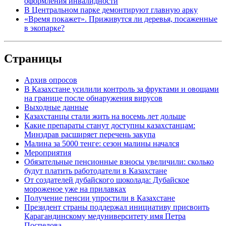
оформления инвалидности
В Центральном парке демонтируют главную арку
«Время покажет». Приживутся ли деревья, посаженные
в экопарке?
Страницы
Архив опросов
В Казахстане усилили контроль за фруктами и овощами
на границе после обнаружения вирусов
Выходные данные
Казахстанцы стали жить на восемь лет дольше
Какие препараты станут доступны казахстанцам:
Минздрав расширяет перечень закупа
Малина за 5000 тенге: сезон малины начался
Мероприятия
Обязательные пенсионные взносы увеличили: сколько
будут платить работодатели в Казахстане
От создателей дубайского шоколада: Дубайское
мороженое уже на прилавках
Получение пенсии упростили в Казахстане
Президент страны поддержал инициативу присвоить
Карагандинскому медуниверситету имя Петра
Поспелова