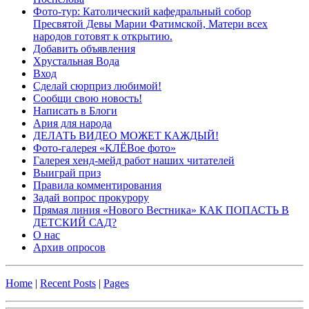
Фото-тур: Католический кафедральный собор
Пресвятой Девы Марии Фатимской, Матери всех
народов готовят к открытию.
Добавить объявления
Хрустальная Вода
Вход
Сделай сюрприз любимой!
Сообщи свою новость!
Написать в Блоги
Ария для народа
ДЕЛАТЬ ВИДЕО МОЖЕТ КАЖДЫЙ!
Фото-галерея «КЛЁВое фото»
Галерея хенд-мейд работ наших читателей
Выиграй приз
Правила комментирования
Задай вопрос прокурору
Прямая линия «Нового Вестника» КАК ПОПАСТЬ В
ДЕТСКИЙ САД?
О нас
Архив опросов
Home
|
Recent Posts
|
Pages