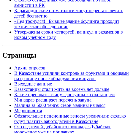
амнистии в РК
Карагандинские стоматологи могут перестать лечить
детей бесплатно
«Лед тронулся!» Бывшее здание боулинга проходит
техническое обследование
Утверждены сроки четвертей, каникул и экзаменов в
новом учебном году
Страницы
Архив опросов
В Казахстане усилили контроль за фруктами и овощами
на границе после обнаружения вирусов
Выходные данные
Казахстанцы стали жить на восемь лет дольше
Какие препараты станут доступны казахстанцам:
Минздрав расширяет перечень закупа
Малина за 5000 тенге: сезон малины начался
Мероприятия
Обязательные пенсионные взносы увеличили: сколько
будут платить работодатели в Казахстане
От создателей дубайского шоколада: Дубайское
мороженое уже на прилавках