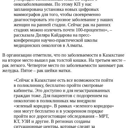
онкозаболеваниями. По этому КП у нас
запланирована установка новых цифровых
маммографов для того, чтобы своевременно
диагностировать это грозное заболевание у наших
женщин на ранней стадии. Сейчас рак на ранних
стадиях можно излечить почти 100-процентно», –
рассказала Диляра Кайдарова на пресс-
конференции научно-практической школы
медицинских онкологов в Алматы.
В организации отметили, что по заболеваемости в Казахстане
на второе место вышел рак толстой кишки. На третьем месте –
рак легкого. Четвертое место по заболеваемости занимает рак
желудка. Пятое – рак шейки матки.
«Сейчас в Казахстане есть все возможности пойти
в поликлинику, бесплатно пройти смотровые
кабинеты. Это доступно и для незастрахованных
граждан тоже. Для пациентов с подозрением на
онкологию в поликлиниках мы внедрили
«зеленый коридор». В рамках «зеленого коридора»
они могут бесплатно и в ускоренном порядке
пройти все дорогостоящие обследования – МРТ,
КТ, УЗИ и другие. В регионах созданы
ситуационные центры, которые следят за