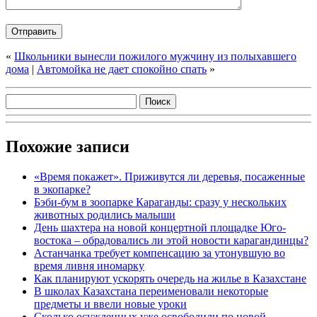
«
Школьники вынесли пожилого мужчину из полыхавшего
дома
|
Автомойка не дает спокойно спать
»
Похожие записи
«Время покажет». Приживутся ли деревья, посаженные
в экопарке?
Бэби-бум в зоопарке Караганды: сразу у нескольких
животных родились малыши
День шахтера на новой концертной площадке Юго-
востока – обрадовались ли этой новости карагандинцы?
Астанчанка требует компенсацию за утонувшую во
время ливня иномарку
Как планируют ускорять очередь на жилье в Казахстане
В школах Казахстана переименовали некоторые
предметы и ввели новые уроки
Сколько осужденных уже освободили по новой