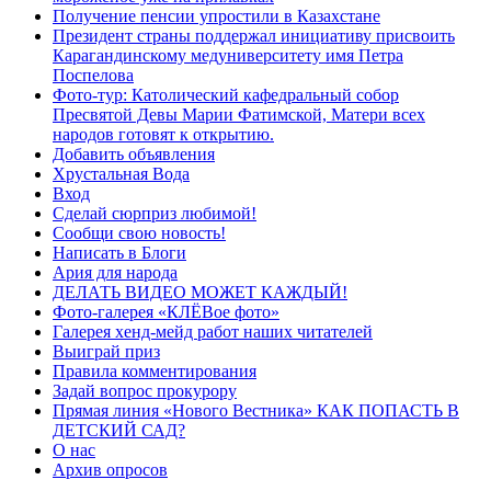
Получение пенсии упростили в Казахстане
Президент страны поддержал инициативу присвоить
Карагандинскому медуниверситету имя Петра
Поспелова
Фото-тур: Католический кафедральный собор
Пресвятой Девы Марии Фатимской, Матери всех
народов готовят к открытию.
Добавить объявления
Хрустальная Вода
Вход
Сделай сюрприз любимой!
Сообщи свою новость!
Написать в Блоги
Ария для народа
ДЕЛАТЬ ВИДЕО МОЖЕТ КАЖДЫЙ!
Фото-галерея «КЛЁВое фото»
Галерея хенд-мейд работ наших читателей
Выиграй приз
Правила комментирования
Задай вопрос прокурору
Прямая линия «Нового Вестника» КАК ПОПАСТЬ В
ДЕТСКИЙ САД?
О нас
Архив опросов