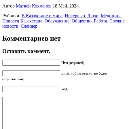
Автор
Матвей Кохманов
18 Май, 2024.
Рубрики:
В Казахстане и мире
,
Интервью
,
Люди
,
Медицина
,
Новости Казахстана
,
Обсуждение
,
Общество
,
Работа
,
Свежие
новости
,
Слайдер
Комментариев нет
Оставить коммент.
Имя (required)
Email (обязательно, не будет
опубликован)
Web