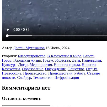
Автор
Дастан Мухажанов
16 Июнь, 2024.
Рубрики:
Благоустройство
,
В Казахстане и мире
,
Власть
,
Город
,
Городская жизнь
,
Градус общества
,
Дети
,
Инновации
,
Культура
,
Люди
,
Мероприятия
,
Новости города
,
Новости
Казахстана
,
Образование
,
Обсуждение
,
Общество
,
Отдых
,
Правосудие
,
Производство
,
Происшествия
,
Работа
,
Свежие
новости
,
Слайдер
,
Технологии
,
Цифровизация
Комментариев нет
Оставить коммент.