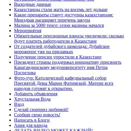
Выходные данные
Казахстанцы стали жить на восемь лет дольше
Какие препараты станут доступны казахстанцам:
Минздрав расширяет перечень закупа
Малина за 5000 тенге: сезон малины начался
Мероприятия
Обязательные пенсионные взносы увеличили: сколько
будут платить работодатели в Казахстане
От создателей дубайского шоколада: Дубайское
мороженое уже на прилавках
Получение пенсии упростили в Казахстане
Президент страны поддержал инициативу присвоить
Карагандинскому медуниверситету имя Петра
Поспелова
Фото-тур: Католический кафедральный собор
Пресвятой Девы Марии Фатимской, Матери всех
народов готовят к открытию.
Добавить объявления
Хрустальная Вода
Вход
Сделай сюрприз любимой!
Сообщи свою новость!
Написать в Блоги
Ария для народа
ДЕЛАТЬ ВИДЕО МОЖЕТ КАЖДЫЙ!