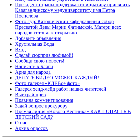
Президент страны поддержал инициативу присвоить
Карагандинскому медуниверситету имя Петра
Поспелова
Фото-тур: Католический кафедральный собор
Пресвятой Девы Марии Фатимской, Матери всех
народов готовят к открытию.
Добавить объявления
Хрустальная Вода
Вход
Сделай сюрприз любимой!
Сообщи свою новость!
Написать в Блоги
Ария для народа
ДЕЛАТЬ ВИДЕО МОЖЕТ КАЖДЫЙ!
Фото-галерея «КЛЁВое фото»
Галерея хенд-мейд работ наших читателей
Выиграй приз
Правила комментирования
Задай вопрос прокурору
Прямая линия «Нового Вестника» КАК ПОПАСТЬ В
ДЕТСКИЙ САД?
О нас
Архив опросов