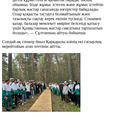
ойымша, бізде жұмыс істеген және жұмыс істейтін
барлық жастар санасында өзгерістер байқалады.
Олар қоқысты тастауға болмайтынын және
тазалықты сақтау керек екенін түсінеді. Сонымен
қатар, балалар мемлекет өміріне белсенді қатысу
үшін Қазақстанның жастар саясатына тартылатын
болады», — Сұлтанның айтуы бойынша.
Сондай-ақ спикер биыл Қарқаралы өзінің екі ғасырлық
мерейтойын атап өтетінін айтты.