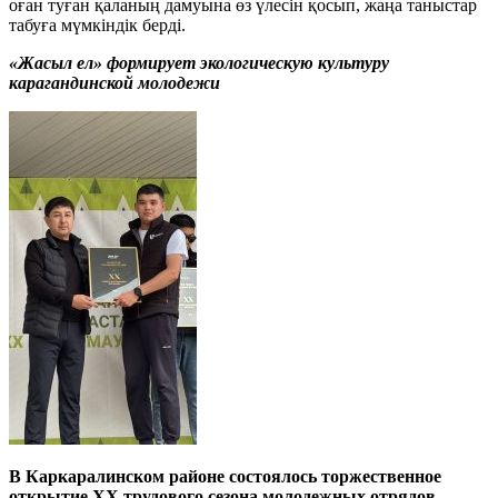
оған туған қаланың дамуына өз үлесін қосып, жаңа таныстар
табуға мүмкіндік берді.
«Жасыл ел» формирует экологическую культуру
карагандинской молодежи
В Каркаралинском районе состоялось торжественное
открытие ХХ трудового сезона молодежных отрядов