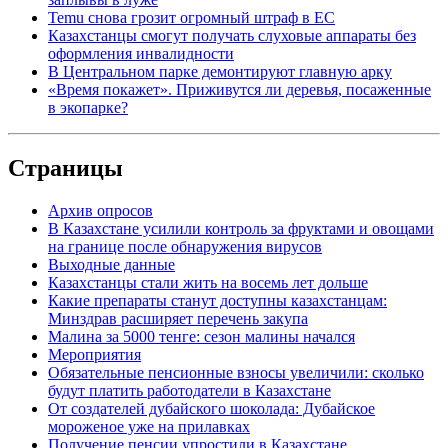
Temu снова грозит огромный штраф в ЕС
Казахстанцы смогут получать слуховые аппараты без
оформления инвалидности
В Центральном парке демонтируют главную арку
«Время покажет». Приживутся ли деревья, посаженные
в экопарке?
Страницы
Архив опросов
В Казахстане усилили контроль за фруктами и овощами
на границе после обнаружения вирусов
Выходные данные
Казахстанцы стали жить на восемь лет дольше
Какие препараты станут доступны казахстанцам:
Минздрав расширяет перечень закупа
Малина за 5000 тенге: сезон малины начался
Мероприятия
Обязательные пенсионные взносы увеличили: сколько
будут платить работодатели в Казахстане
От создателей дубайского шоколада: Дубайское
мороженое уже на прилавках
Получение пенсии упростили в Казахстане