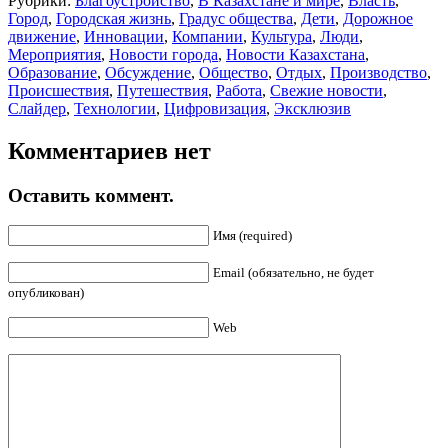
Рубрики:
Благоустройство
,
В Казахстане и мире
,
Власть
,
Город
,
Городская жизнь
,
Градус общества
,
Дети
,
Дорожное
движение
,
Инновации
,
Компании
,
Культура
,
Люди
,
Мероприятия
,
Новости города
,
Новости Казахстана
,
Образование
,
Обсуждение
,
Общество
,
Отдых
,
Производство
,
Происшествия
,
Путешествия
,
Работа
,
Свежие новости
,
Слайдер
,
Технологии
,
Цифровизация
,
Эксклюзив
Комментариев нет
Оставить коммент.
Имя (required)
Email (обязательно, не будет
опубликован)
Web