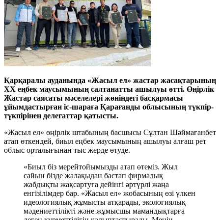
Қарқаралы ауданында «Жасыл ел» жастар жасақтарының
ХХ еңбек маусымының салтанатты ашылуы өтті. Өңірлік
Жастар саясаты мәселелері жөніндегі басқармасы
ұйымдастырған іс-шараға Қарағанды облысының түкпір-
түкпірінен делегаттар қатысты.
«Жасыл ел» өңірлік штабының басшысы Сұлтан Шәймағанбет
атап өткендей, биыл еңбек маусымының ашылуы алғаш рет
облыс орталығынан тыс жерде өтуде.
«Биыл біз мерейтойымызды атап өтеміз. Жыл
сайын бізде жалақыдан бастап фирмалық
жабдықты жақсартуға дейінгі әртүрлі жаңа
енгізілімдер бар. «Жасыл ел» жобасының өзі үлкен
идеологиялық жұмысты атқарады, экологиялық
мәдениеттілікті және жұмысшы мамандықтарға
деген құрметтілігін қалыптастырады. Менің