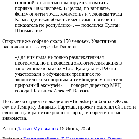
сезонной занятостью планируется охватить
порядка 4800 человек. В целом, по зарплате,
фонду оплаты труда, количеству и условиям труда
Карагандинская область имеет самый высокий
показатель по республике», — поделился Султан
Шаймаганбет.
Открытие же собрало около 150 человек. Участников
расположили в лагере «JasDauren».
«Для них была не только развлекательная
программа, но и проведена экологическая акция в
заповеднике в рамках «Таза Қазақстан». Ребята
участвовали в обучающих тренингах по
экологическим вопросам и тимбилдингу, посетили
природный экомузей», — говорит директор МРЦ
города Шахтинск Алексей Варзаев.
По словам студентки академии «Bolashaq» и бойца «Жасыл
ел» из Темиртау Зинаиды Гартман, проект позволил ей внести
свою лепту в развитие родного города и обрести новые
знакомства.
Автор
Дастан Мухажанов
16 Июнь, 2024.