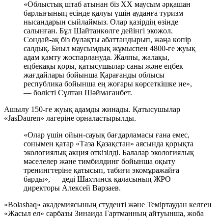
«Облыстық штаб атынан біз ХХ маусым әрқашан
барлығының есінде қалуы үшін ауданға туризм
нысандарын сыйлаймыз. Олар қазірдің өзінде
салынған. Бұл Шайтанкөлге дейінгі экожол.
Сондай-ақ біз бұлақты абаттандырып, жаңа көпір
салдық. Биыл маусымдық жұмыспен 4800-ге жуық
адам қамту жоспарлануда. Жалпы, жалақы,
еңбекақы қоры, қатысушылар саны және еңбек
жағдайлары бойынша Қарағанды облысы
республика бойынша ең жоғары көрсеткішке ие»,
— бөлісті Сұлтан Шәймағанбет.
Ашылу 150-ге жуық адамды жинады. Қатысушылар
«JasDauren» лагеріне орналастырылды.
«Олар үшін ойын-сауық бағдарламасы ғана емес,
сонымен қатар «Таза Қазақстан» аясында қорықта
экологиялық акция өткізілді. Балалар экологиялық
мәселелер және тимбилдинг бойынша оқыту
тренингтеріне қатысып, табиғи экомұражайға
барды», — деді Шахтинск қаласының ЖРО
директоры Алексей Варзаев.
«Bolashaq» академиясының студенті және Теміртаудан келген
«Жасыл ел» сарбазы Зинаида Гартманның айтуынша, жоба