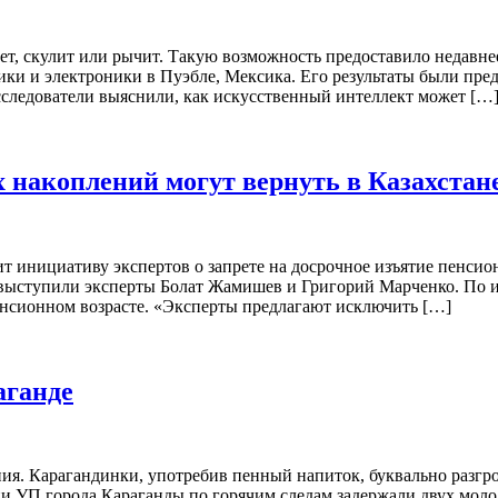
лает, скулит или рычит. Такую возможность предоставило недавн
ики и электроники в Пуэбле, Мексика. Его результаты были п
сследователи выяснили, как искусственный интеллект может […
х накоплений могут вернуть в Казахстан
 инициативу экспертов о запрете на досрочное изъятие пенсион
 выступили эксперты Болат Жамишев и Григорий Марченко. По и
енсионном возрасте. «Эксперты предлагают исключить […]
аганде
. Карагандинки, употребив пенный напиток, буквально разгроми
 УП города Караганды по горячим следам задержали двух молоды