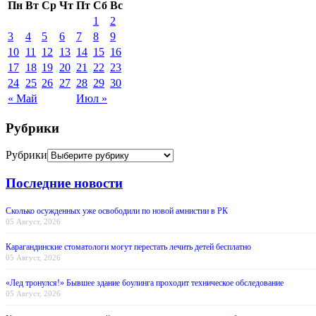
Пн
Вт
Ср
Чт
Пт
Сб
Вс
1
2
3
4
5
6
7
8
9
10
11
12
13
14
15
16
17
18
19
20
21
22
23
24
25
26
27
28
29
30
« Май
Июл »
Рубрики
Рубрики
Последние новости
Сколько осужденных уже освободили по новой амнистии в РК
05 Август, 2026
Карагандинские стоматологи могут перестать лечить детей бесплатно
05 Август, 2026
«Лед тронулся!» Бывшее здание боулинга проходит техническое обследование
05 Август, 2026