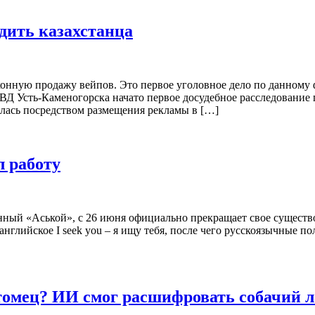
удить казахстанца
конную продажу вейпов. Это первое уголовное дело по данному ф
Д Усть-Каменогорска начато первое досудебное расследование 
илась посредством размещения рекламы в […]
 работу
ный «Аськой», с 26 июня официально прекращает свое существов
 английское I seek you – я ищу тебя, после чего русскоязычные п
итомец? ИИ смог расшифровать собачий 