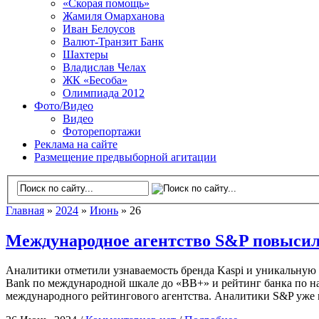
«Скорая помощь»
Жамиля Омарханова
Иван Белоусов
Валют-Транзит Банк
Шахтеры
Владислав Челах
ЖК «Бесоба»
Олимпиада 2012
Фото/Видео
Видео
Фоторепортажи
Реклама на сайте
Размещение предвыборной агитации
Главная
»
2024
»
Июнь
» 26
Международное агентство S&P повысил
Аналитики отметили узнаваемость бренда Kaspi и уникальную 
Вank по международной шкале до «ВВ+» и рейтинг банка по н
международного рейтингового агентства. Аналитики S&P уже 