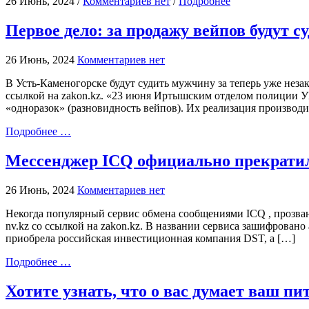
26 Июнь, 2024 /
Комментариев нет
/
Подробнее
Первое дело: за продажу вейпов будут с
26 Июнь, 2024
Комментариев нет
В Усть-Каменогорске будут судить мужчину за теперь уже неза
ссылкой на zakon.kz. «23 июня Иртышским отделом полиции УВ
«одноразок» (разновидность вейпов). Их реализация производ
Подробнее …
Мессенджер ICQ официально прекратил
26 Июнь, 2024
Комментариев нет
Некогда популярный сервис обмена сообщениями ICQ , прозван
nv.kz со ссылкой на zakon.kz. В названии сервиса зашифровано
приобрела российская инвестиционная компания DST, а […]
Подробнее …
Хотите узнать, что о вас думает ваш п