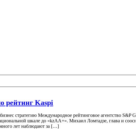
о рейтинг Kaspi
бизнес стратегию Международное рейтинговое агентство S&P Gl
ациональной шкале до «kzAА+». Михаил Ломтадзе, глава и соос
много лет наблюдают за […]