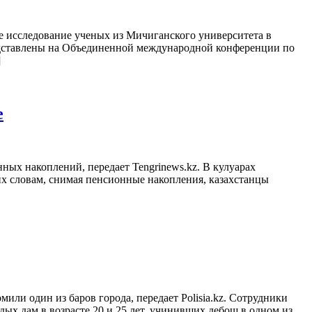
ее исследование ученых из Мичиганского университета в
редставлены на Объединенной международной конференции по
]
е
ных накоплений, передает Tengrinews.kz. В кулуарах
х словам, снимая пенсионные накопления, казахстанцы
ли один из баров города, передает Polisia.kz. Сотрудники
х дам в возрасте 20 и 25 лет, учинивших дебош в одном из