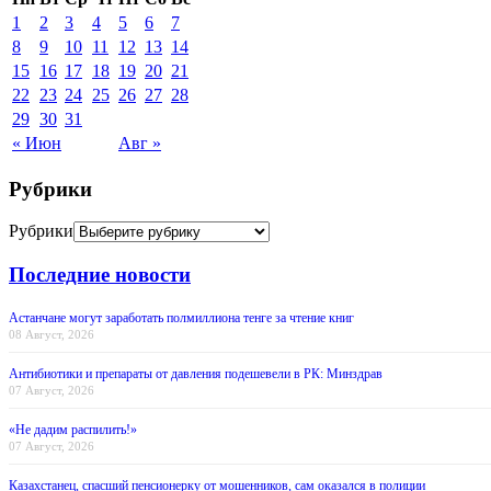
1
2
3
4
5
6
7
8
9
10
11
12
13
14
15
16
17
18
19
20
21
22
23
24
25
26
27
28
29
30
31
« Июн
Авг »
Рубрики
Рубрики
Последние новости
Астанчане могут заработать полмиллиона тенге за чтение книг
08 Август, 2026
Антибиотики и препараты от давления подешевели в РК: Минздрав
07 Август, 2026
«Не дадим распилить!»
07 Август, 2026
Казахстанец, спасший пенсионерку от мошенников, сам оказался в полиции