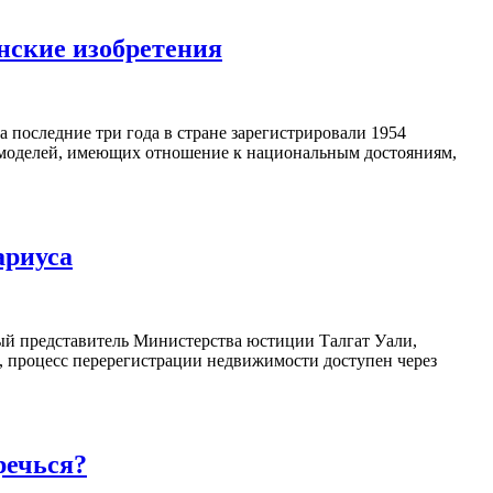
нские изобретения
а последние три года в стране зарегистрировали 1954
ных моделей, имеющих отношение к национальным достояниям,
ариуса
ый представитель Министерства юстиции Талгат Уали,
k, процесс перерегистрации недвижимости доступен через
речься?