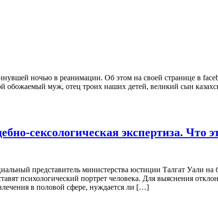
увшей ночью в реанимации. Об этом на своей странице в faceb
й обожаемый муж, отец троих наших детей, великий сын казахск
дебно-сексологическая экспертиза. Что э
иальный представитель министерства юстиции Талгат Уали на бр
ставят психологический портрет человека. Для выяснения отклон
лечения в половой сфере, нуждается ли […]