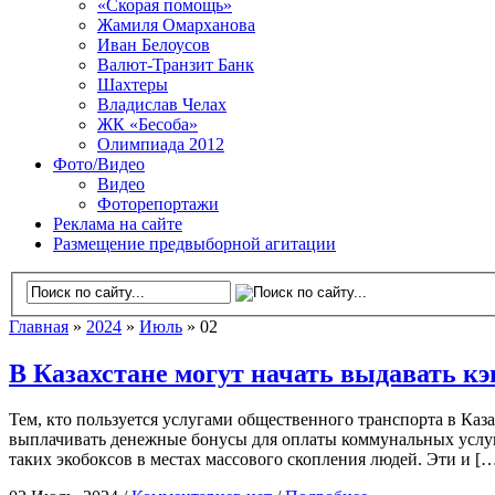
«Скорая помощь»
Жамиля Омарханова
Иван Белоусов
Валют-Транзит Банк
Шахтеры
Владислав Челах
ЖК «Бесоба»
Олимпиада 2012
Фото/Видео
Видео
Фоторепортажи
Реклама на сайте
Размещение предвыборной агитации
Главная
»
2024
»
Июль
» 02
В Казахстане могут начать выдавать кэ
Тем, кто пользуется услугами общественного транспорта в Каза
выплачивать денежные бонусы для оплаты коммунальных услуг л
таких экобоксов в местах массового скопления людей. Эти и [