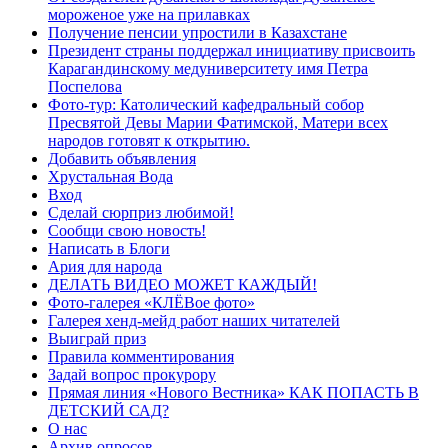
мороженое уже на прилавках
Получение пенсии упростили в Казахстане
Президент страны поддержал инициативу присвоить
Карагандинскому медуниверситету имя Петра
Поспелова
Фото-тур: Католический кафедральный собор
Пресвятой Девы Марии Фатимской, Матери всех
народов готовят к открытию.
Добавить объявления
Хрустальная Вода
Вход
Сделай сюрприз любимой!
Сообщи свою новость!
Написать в Блоги
Ария для народа
ДЕЛАТЬ ВИДЕО МОЖЕТ КАЖДЫЙ!
Фото-галерея «КЛЁВое фото»
Галерея хенд-мейд работ наших читателей
Выиграй приз
Правила комментирования
Задай вопрос прокурору
Прямая линия «Нового Вестника» КАК ПОПАСТЬ В
ДЕТСКИЙ САД?
О нас
Архив опросов