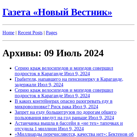
Газета «Новый Вестник»
Home
|
Recent Posts
|
Pages
Архивы: 09 Июль 2024
Серию краж велосипедов и мопедов совершил
подросток в Караганде
Июл 9, 2024
Грабителя, напавшего на пенсионерку в Караганде,
задержали
Июл 9, 2024
Серию краж велосипедов и мопедов совершил
подросток в Караганде
Июл 9, 2024
В каких контейнерах опасно разогревать еду в
микроволновке? Риск рака
Июл 9, 2024
Запрет на езду большегрузов по дорогам общего
пользования введут на год раньше
Июл 9, 2024
Астанчанка вышла в бассейн в «не тех» тапочках и
отсудила 1 миллион
Июл 9, 2024
«Миллиарды перечисляются, качества нет»: Бектенов об