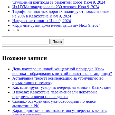
улучшении контроля за ремонтом дорог
Июл 9, 2024
Из ЦУМа эвакуировали 230 человек
Июл 9, 2024
Тарифы на платных дорогах планируют повысить еще
на 20% в Казахстане
Июл 9, 2024
Нарушение тишины
Июл 9, 2024
«Круглые сутки дома нечем дышать»
Июл 9, 2024
«
|
»
Похожие записи
День шахтера на новой концертной площадке Юго-
востока – обрадовались ли этой новости карагандинцы?
Астанчанка требует компенсацию за утонувшую во
время ливня иномарку
Как планируют ускорять очередь на жилье в Казахстане
В школах Казахстана переименовали некоторые
предметы и ввели новые уроки
Сколько осужденных уже освободили по новой
амнистии в РК
Карагандинские стоматологи могут перестать лечить