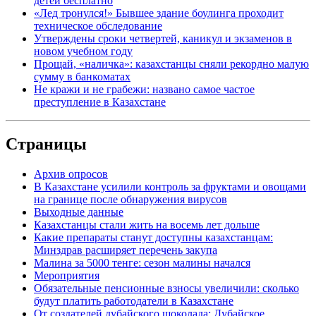
детей бесплатно
«Лед тронулся!» Бывшее здание боулинга проходит
техническое обследование
Утверждены сроки четвертей, каникул и экзаменов в
новом учебном году
Прощай, «наличка»: казахстанцы сняли рекордно малую
сумму в банкоматах
Не кражи и не грабежи: названо самое частое
преступление в Казахстане
Страницы
Архив опросов
В Казахстане усилили контроль за фруктами и овощами
на границе после обнаружения вирусов
Выходные данные
Казахстанцы стали жить на восемь лет дольше
Какие препараты станут доступны казахстанцам:
Минздрав расширяет перечень закупа
Малина за 5000 тенге: сезон малины начался
Мероприятия
Обязательные пенсионные взносы увеличили: сколько
будут платить работодатели в Казахстане
От создателей дубайского шоколада: Дубайское