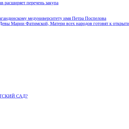
в расширяет перечень закупа
агандинскому медуниверситету имя Петра Поспелова
Девы Марии Фатимской, Матери всех народов готовят к открыт
ДЕТСКИЙ САД?