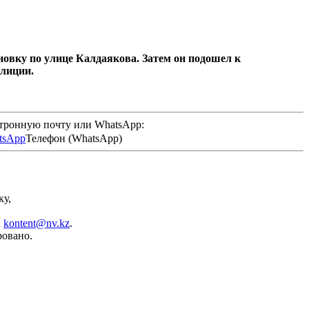
овку по улице Калдаякова. Затем он подошел к
олиции.
ктронную почту или WhatsApp:
Телефон (WhatsApp)
ку,
а
kontent@nv.kz
.
ровано.