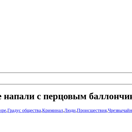
не напали с перцовым баллончи
ире
,
Градус общества
,
Криминал
,
Люди
,
Происшествия
,
Чрезвычайн