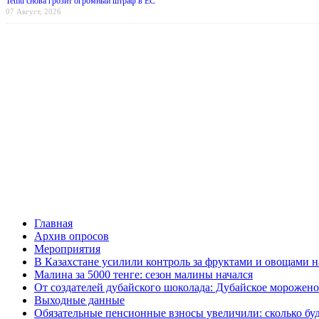
Temu снова грозит огромный штраф в ЕС
07 Август, 2026
Главная
Архив опросов
Мероприятия
В Казахстане усилили контроль за фруктами и овощами н
Малина за 5000 тенге: сезон малины начался
От создателей дубайского шоколада: Дубайское морожено
Выходные данные
Обязательные пенсионные взносы увеличили: сколько буд