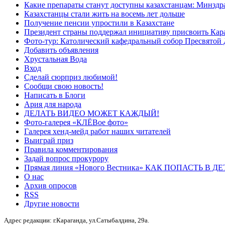
Какие препараты станут доступны казахстанцам: Минздра
Казахстанцы стали жить на восемь лет дольше
Получение пенсии упростили в Казахстане
Президент страны поддержал инициативу присвоить Кар
Фото-тур: Католический кафедральный собор Пресвятой 
Добавить объявления
Хрустальная Вода
Вход
Сделай сюрприз любимой!
Сообщи свою новость!
Написать в Блоги
Ария для народа
ДЕЛАТЬ ВИДЕО МОЖЕТ КАЖДЫЙ!
Фото-галерея «КЛЁВое фото»
Галерея хенд-мейд работ наших читателей
Выиграй приз
Правила комментирования
Задай вопрос прокурору
Прямая линия «Нового Вестника» КАК ПОПАСТЬ В 
О нас
Архив опросов
RSS
Другие новости
Адрес редакции: г.Караганда, ул.Сатыбалдина, 29а.