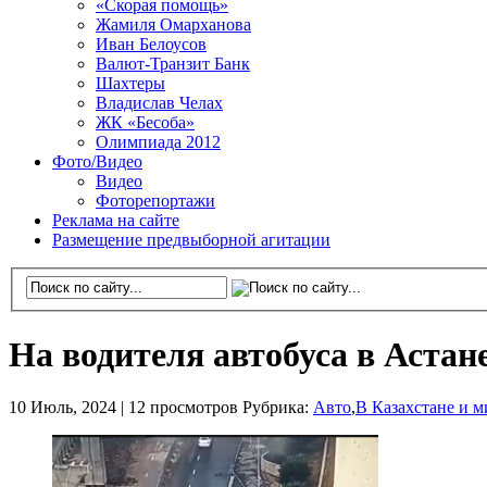
«Скорая помощь»
Жамиля Омарханова
Иван Белоусов
Валют-Транзит Банк
Шахтеры
Владислав Челах
ЖК «Бесоба»
Олимпиада 2012
Фото/Видео
Видео
Фоторепортажи
Реклама на сайте
Размещение предвыборной агитации
На водителя автобуса в Аста
10 Июль, 2024 |
12 просмотров
Рубрика:
Авто
,
В Казахстане и м