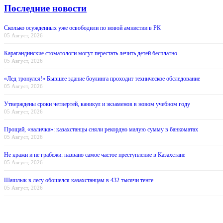
Последние новости
Сколько осужденных уже освободили по новой амнистии в РК
05 Август, 2026
Карагандинские стоматологи могут перестать лечить детей бесплатно
05 Август, 2026
«Лед тронулся!» Бывшее здание боулинга проходит техническое обследование
05 Август, 2026
Утверждены сроки четвертей, каникул и экзаменов в новом учебном году
05 Август, 2026
Прощай, «наличка»: казахстанцы сняли рекордно малую сумму в банкоматах
05 Август, 2026
Не кражи и не грабежи: названо самое частое преступление в Казахстане
05 Август, 2026
Шашлык в лесу обошелся казахстанцам в 432 тысячи тенге
05 Август, 2026