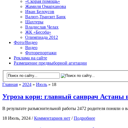
«Скорая помощь»
Жамиля Омарханова
Иван Белоусов
Валют-Транзит Банк
Шахтеры
Владислав Челах
ЖК «Бесоба»
Олимпиада 2012
Фото/Видео
Видео
Фоторепортажи
Реклама на сайте
Размещение предвыборной агитации
Главная
»
2024
»
Июль
» 18
Угроза кори: главный санврач Астаны 
В результате разъяснительной работы 2472 родителя поняли о
18 Июль, 2024 /
Комментариев нет
/
Подробнее