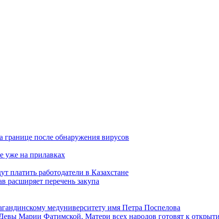
а границе после обнаружения вирусов
е уже на прилавках
ут платить работодатели в Казахстане
в расширяет перечень закупа
агандинскому медуниверситету имя Петра Поспелова
Девы Марии Фатимской, Матери всех народов готовят к открыт