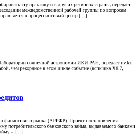
ировать эту практику и в других регионах страны, передает
а заседании межведомственной рабочей группы по вопросам
правляется в процессинговый центр […]
 Лаборатории солнечной астрономии ИКИ РАН, передает nv.kz
абой, чем рекордное в этом цикле событие (вспышка X8.7,
редитов
ию финансового рынка (АРРФР). Проект постановления
умму потребительского банковского займа, выдаваемого банками
айму – […]