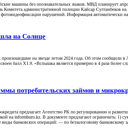
ские машины без опознавательных знаков. МВД планирует апроб
атель Комитета административной полиции Кайсар Султанбеков н
 фотовидеофиксации нарушений. Информация автоматически на
шла на Солнце
 произошедшие на звезде летом 2024 года. Об этом сообщили в
своен балл X1.9. «Вспышка является примерно в 4 раза более сл
уммы потребительских займов и микрок
рокредита предлагает Агентство РК по регулированию и развит
кой на informburo.kz. В документе предлагают ограничить: 1) с
 виды банковских операций: — по беззалоговому банковскому з