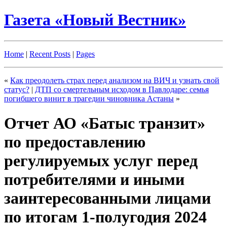
Газета «Новый Вестник»
Home
|
Recent Posts
|
Pages
«
Как преодолеть страх перед анализом на ВИЧ и узнать свой
статус?
|
ДТП со смертельным исходом в Павлодаре: семья
погибшего винит в трагедии чиновника Астаны
»
Отчет АО «Батыс транзит»
по предоставлению
регулируемых услуг перед
потребителями и иными
заинтересованными лицами
по итогам 1-полугодия 2024