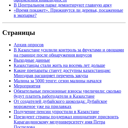
В Центральном парке демонтируют главную арку
«Время покажет». Приживутся ли деревья, посаженные
в экопарке?
Страницы
Архив опросов
В Казахстане усилили контроль за фруктами и овощами
на границе после обнаружения вирусов
Выходные данные
Казахстанцы стали жить на восемь лет дольше
Какие препараты станут доступны казахстанцам:
Минздрав расширяет перечень закупа
Малина за 5000 тенге: сезон малины начался
Мероприятия
Обязательные пенсионные взносы увеличили: сколько
будут платить работодатели в Казахстане
От создателей дубайского шоколада: Дубайское
мороженое уже на прилавках
Получение пенсии упростили в Казахстане
Президент страны поддержал инициативу присвоить
Карагандинскому медуниверситету имя Петра
Поспелова