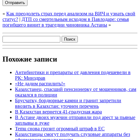
«
Как преодолеть страх перед анализом на ВИЧ и узнать свой
статус?
|
ДТП со смертельным исходом в Павлодаре: семья
погибшего винит в трагедии чиновника Астаны
»
Похожие записи
Антибиотики и препараты от давления подешевели в
РК: Минздрав
«Не дадим распилить!»
Казахстанец, спасший пенсионерку от мошенников, сам
оказался в полиции
Брусчатку, бордюрные камни и гранит запретили
ввозить в Казахстан: уточнен перечень
В Казахстан вернется 41-градусная жара
В Астане двоих мужчин отправили под арест за пьяные
заплывы в луже
Temu снова грозит огромный штраф в ЕС
Казахстанцы смогут получать слуховые аппараты без
оформления инвалидности