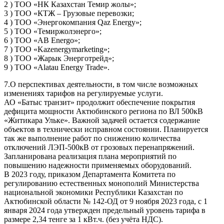
2 ) ТОО «НК Казахстан Темир жолы»;
3 ) ТОО «КТЖ – Грузовые перевозки;
4 ) ТОО «Энергокомпания Qaz Energy»;
5 ) ТОО «Темиржолэнерго»;
6 ) ТОО «АВ Energo»;
7 ) ТОО «Kazenergymarketing»;
8 ) ТОО «Жарык Энерготрейд»;
9 ) ТОО «Alatau Energy Trade».
7.О перспективах деятельности, в том числе возможных
изменениях тарифов на регулируемые услуги.
АО «Батыс транзит» продолжит обеспечение покрытия
дефицита мощности Актюбинского региона по ВЛ 500кВ
«Житикара Ульке». Важной задачей остается содержание
объектов в технически исправном состоянии. Планируется
так же выполнение работ по снижению количества
отключений ЛЭП-500кВ от грозовых перенапряжений.
Запланирована реализация плана мероприятий по
повышению надежности применяемых оборудований.
В 2023 году, приказом Департамента Комитета по
регулированию естественных монополий Министерства
национальной экономики Республики Казахстан по
Актюбинской области № 142-ОД от 9 ноября 2023 года, с 1
января 2024 года утвержден предельный уровень тарифа в
размере 2,34 тенге за 1 кВт.ч. (без учёта НДС).