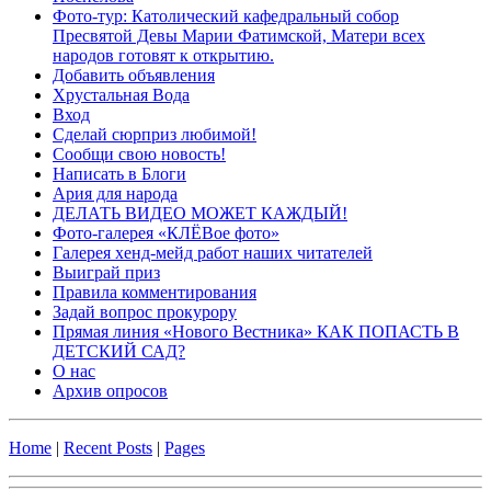
Фото-тур: Католический кафедральный собор
Пресвятой Девы Марии Фатимской, Матери всех
народов готовят к открытию.
Добавить объявления
Хрустальная Вода
Вход
Сделай сюрприз любимой!
Сообщи свою новость!
Написать в Блоги
Ария для народа
ДЕЛАТЬ ВИДЕО МОЖЕТ КАЖДЫЙ!
Фото-галерея «КЛЁВое фото»
Галерея хенд-мейд работ наших читателей
Выиграй приз
Правила комментирования
Задай вопрос прокурору
Прямая линия «Нового Вестника» КАК ПОПАСТЬ В
ДЕТСКИЙ САД?
О нас
Архив опросов
Home
|
Recent Posts
|
Pages