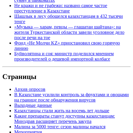
сумму в банкоматах
Не кражи и не грабежи: названо самое частое
преступление в Казахстане
Шашлык в лесу обошелся казахстанцам в 432 тысячи
тенге
«Музыка — харам, певцы — глашатаи шайтана»: на
жителя Туркестанской области завели уголовное дело
после речи на тое
Фонд «Не Молчи KZ» приостановил свою горячую
линию
Буйволятина и соя: министр поделился мнением
производителей о дешевой импортной колбасе
Страницы
Архив опросов
В Казахстане усилили контроль за фруктами и овощами
на границе после обнаружения вирусов
Выходные данные
Казахстанцы стали жить на восемь лет дольше
Какие препараты станут доступны казахстанцам:
Минздрав расширяет перечень закупа
Малина за 5000 тенге: сезон малины начался
Мероприятия