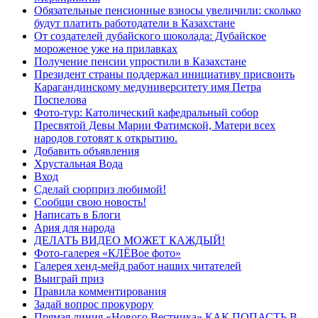
Обязательные пенсионные взносы увеличили: сколько
будут платить работодатели в Казахстане
От создателей дубайского шоколада: Дубайское
мороженое уже на прилавках
Получение пенсии упростили в Казахстане
Президент страны поддержал инициативу присвоить
Карагандинскому медуниверситету имя Петра
Поспелова
Фото-тур: Католический кафедральный собор
Пресвятой Девы Марии Фатимской, Матери всех
народов готовят к открытию.
Добавить объявления
Хрустальная Вода
Вход
Сделай сюрприз любимой!
Сообщи свою новость!
Написать в Блоги
Ария для народа
ДЕЛАТЬ ВИДЕО МОЖЕТ КАЖДЫЙ!
Фото-галерея «КЛЁВое фото»
Галерея хенд-мейд работ наших читателей
Выиграй приз
Правила комментирования
Задай вопрос прокурору
Прямая линия «Нового Вестника» КАК ПОПАСТЬ В