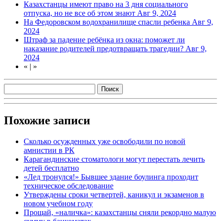
Казахстанцы имеют право на 3 дня социального
отпуска, но не все об этом знают
Авг 9, 2024
На Федоровском водохранилище спасли ребенка
Авг 9,
2024
Штраф за падение ребёнка из окна: поможет ли
наказание родителей предотвращать трагедии?
Авг 9,
2024
«
|
»
Похожие записи
Сколько осужденных уже освободили по новой
амнистии в РК
Карагандинские стоматологи могут перестать лечить
детей бесплатно
«Лед тронулся!» Бывшее здание боулинга проходит
техническое обследование
Утверждены сроки четвертей, каникул и экзаменов в
новом учебном году
Прощай, «наличка»: казахстанцы сняли рекордно малую