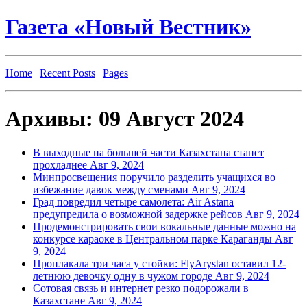
Газета «Новый Вестник»
Home
|
Recent Posts
|
Pages
Архивы: 09 Август 2024
В выходные на большей части Казахстана станет
прохладнее
Авг 9, 2024
Минпросвещения поручило разделить учащихся во
избежание давок между сменами
Авг 9, 2024
Град повредил четыре самолета: Air Astana
предупредила о возможной задержке рейсов
Авг 9, 2024
Продемонстрировать свои вокальные данные можно на
конкурсе караоке в Центральном парке Караганды
Авг
9, 2024
Проплакала три часа у стойки: FlyArystan оставил 12-
летнюю девочку одну в чужом городе
Авг 9, 2024
Сотовая связь и интернет резко подорожали в
Казахстане
Авг 9, 2024