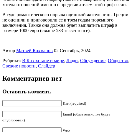
хотела отношений именно с представителем этой профессии.
В суде романтического порыва одинокой жительницы Греции
не оценили и приговорили ее к трем годам тюремного
заключения. Также она должна будет выплатить штраф в
размере 1000 евро (свыше 533 тысяч тенге).
Автор
Матвей Кохманов
02 Сентябрь, 2024.
Рубрики:
В Казахстане и мире
,
Люди
,
Обсуждение
,
Общество
,
Свежие новости
,
Слайдер
Комментариев нет
Оставить коммент.
Имя (required)
Email (обязательно, не будет
опубликован)
Web