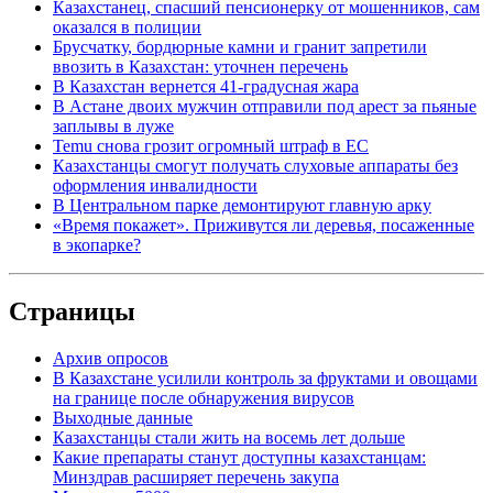
Казахстанец, спасший пенсионерку от мошенников, сам
оказался в полиции
Брусчатку, бордюрные камни и гранит запретили
ввозить в Казахстан: уточнен перечень
В Казахстан вернется 41-градусная жара
В Астане двоих мужчин отправили под арест за пьяные
заплывы в луже
Temu снова грозит огромный штраф в ЕС
Казахстанцы смогут получать слуховые аппараты без
оформления инвалидности
В Центральном парке демонтируют главную арку
«Время покажет». Приживутся ли деревья, посаженные
в экопарке?
Страницы
Архив опросов
В Казахстане усилили контроль за фруктами и овощами
на границе после обнаружения вирусов
Выходные данные
Казахстанцы стали жить на восемь лет дольше
Какие препараты станут доступны казахстанцам:
Минздрав расширяет перечень закупа