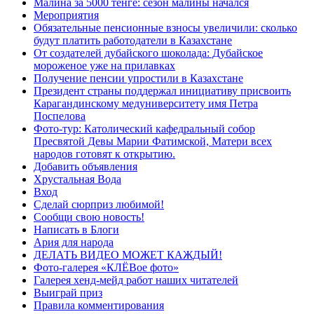
Малина за 5000 тенге: сезон малины начался
Мероприятия
Обязательные пенсионные взносы увеличили: сколько
будут платить работодатели в Казахстане
От создателей дубайского шоколада: Дубайское
мороженое уже на прилавках
Получение пенсии упростили в Казахстане
Президент страны поддержал инициативу присвоить
Карагандинскому медуниверситету имя Петра
Поспелова
Фото-тур: Католический кафедральный собор
Пресвятой Девы Марии Фатимской, Матери всех
народов готовят к открытию.
Добавить объявления
Хрустальная Вода
Вход
Сделай сюрприз любимой!
Сообщи свою новость!
Написать в Блоги
Ария для народа
ДЕЛАТЬ ВИДЕО МОЖЕТ КАЖДЫЙ!
Фото-галерея «КЛЁВое фото»
Галерея хенд-мейд работ наших читателей
Выиграй приз
Правила комментирования