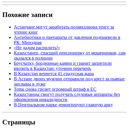
Похожие записи
Астанчане могут заработать полмиллиона тенге за
чтение книг
Антибиотики и препараты от давления подешевели в
РК: Минздрав
«Не дадим распилить!»
Казахстанец, спасший пенсионерку от мошенников, сам
оказался в полиции
Брусчатку, бордюрные камни и гранит запретили
ввозить в Казахстан: уточнен перечень
В Казахстан вернется 41-градусная жара
В Астане двоих мужчин отправили под арест за пьяные
заплывы в луже
Temu снова грозит огромный штраф в ЕС
Казахстанцы смогут получать слуховые аппараты без
оформления инвалидности
В Центральном парке демонтируют главную арку
Страницы