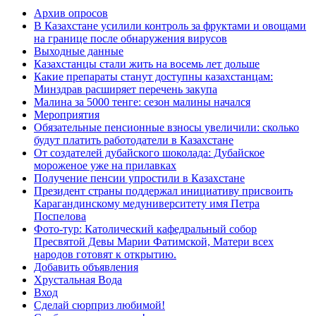
Архив опросов
В Казахстане усилили контроль за фруктами и овощами
на границе после обнаружения вирусов
Выходные данные
Казахстанцы стали жить на восемь лет дольше
Какие препараты станут доступны казахстанцам:
Минздрав расширяет перечень закупа
Малина за 5000 тенге: сезон малины начался
Мероприятия
Обязательные пенсионные взносы увеличили: сколько
будут платить работодатели в Казахстане
От создателей дубайского шоколада: Дубайское
мороженое уже на прилавках
Получение пенсии упростили в Казахстане
Президент страны поддержал инициативу присвоить
Карагандинскому медуниверситету имя Петра
Поспелова
Фото-тур: Католический кафедральный собор
Пресвятой Девы Марии Фатимской, Матери всех
народов готовят к открытию.
Добавить объявления
Хрустальная Вода
Вход
Сделай сюрприз любимой!