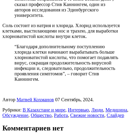
сказал профессор Стив Каннингем, один из
авторов исследования из Эдинбургского
университета.
Соль состоит из натрия и хлорида. Хлорид используется
клетками, выстилающими нос и трахею, для выработки
хлорноватистой кислоты внутри клеток.
“Благодаря дополнительному поступлению
хлорида клетки начинают вырабатывать больше
хлорноватистой кислоты, что помогает подавлять
вирус, сокращая продолжительность вирусной
инфекции и, следовательно, продолжительность
проявления симптомов”, – говорит Стив
Каннингем.
Автор
Матвей Кохманов
07 Сентябрь, 2024.
Рубрики:
В Казахстане и мире
,
Интервью
,
Люди
,
Медицина
,
Обсуждение
,
Общество
,
Работа
,
Свежие новости
,
Слайдер
Комментариев нет