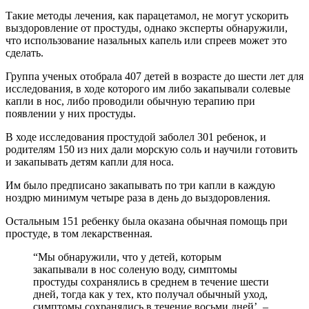
Такие методы лечения, как парацетамол, не могут ускорить
выздоровление от простуды, однако эксперты обнаружили,
что использование назальных капель или спреев может это
сделать.
Группа ученых отобрала 407 детей в возрасте до шести лет для
исследования, в ходе которого им либо закапывали солевые
капли в нос, либо проводили обычную терапию при
появлении у них простуды.
В ходе исследования простудой заболел 301 ребенок, и
родителям 150 из них дали морскую соль и научили готовить
и закапывать детям капли для носа.
Им было предписано закапывать по три капли в каждую
ноздрю минимум четыре раза в день до выздоровления.
Остальным 151 ребенку была оказана обычная помощь при
простуде, в том лекарственная.
“Мы обнаружили, что у детей, которым
закапывали в нос соленую воду, симптомы
простуды сохранялись в среднем в течение шести
дней, тогда как у тех, кто получал обычный уход,
симптомы сохранялись в течение восьми дней’, –