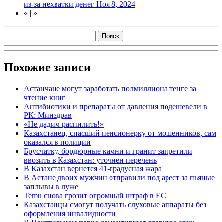
из-за нехватки денег
Ноя 8, 2024
«
|
»
Похожие записи
Астанчане могут заработать полмиллиона тенге за
чтение книг
Антибиотики и препараты от давления подешевели в
РК: Минздрав
«Не дадим распилить!»
Казахстанец, спасший пенсионерку от мошенников, сам
оказался в полиции
Брусчатку, бордюрные камни и гранит запретили
ввозить в Казахстан: уточнен перечень
В Казахстан вернется 41-градусная жара
В Астане двоих мужчин отправили под арест за пьяные
заплывы в луже
Temu снова грозит огромный штраф в ЕС
Казахстанцы смогут получать слуховые аппараты без
оформления инвалидности