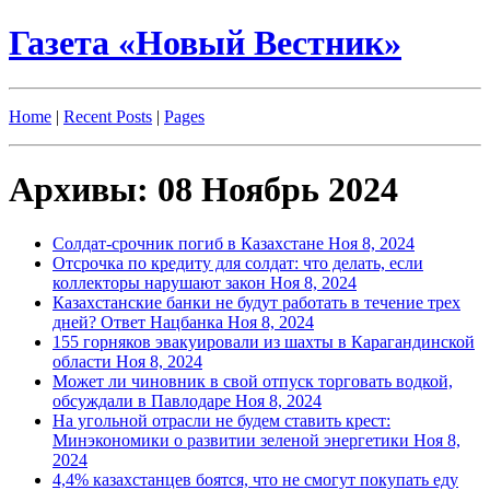
Газета «Новый Вестник»
Home
|
Recent Posts
|
Pages
Архивы: 08 Ноябрь 2024
Солдат-срочник погиб в Казахстане
Ноя 8, 2024
Отсрочка по кредиту для солдат: что делать, если
коллекторы нарушают закон
Ноя 8, 2024
Казахстанские банки не будут работать в течение трех
дней? Ответ Нацбанка
Ноя 8, 2024
155 горняков эвакуировали из шахты в Карагандинской
области
Ноя 8, 2024
Может ли чиновник в свой отпуск торговать водкой,
обсуждали в Павлодаре
Ноя 8, 2024
На угольной отрасли не будем ставить крест:
Минэкономики о развитии зеленой энергетики
Ноя 8,
2024
4,4% казахстанцев боятся, что не смогут покупать еду