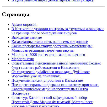
В Центральном парке демонтируют главную арку
Страницы
Архив опросов
В Казахстане усилили контроль за фруктами и овощами
на границе после обнаружения вирусов
Выходные данные
Казахстанцы стали жить на восемь лет дольше
Какие препараты станут доступны казахстанцам:
Минздрав расширяет перечень закупа
Малина за 5000 тенге: сезон малины начался
Мероприятия
Обязательные пенсионные взносы увеличили: сколько
будут платить работодатели в Казахстане
От создателей дубайского шоколада: Дубайское
мороженое уже на прилавках
Получение пенсии упростили в Казахстане
Президент страны поддержал инициативу присвоить
Карагандинскому медуниверситету имя Петра
Поспелова
Фото-тур: Католический кафедральный собор
Пресвятой Девы Марии Фатимской, Матери всех
народов готовят к открытию.