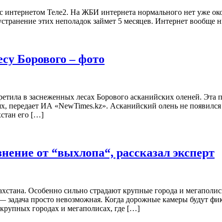
с интернетом Теле2. На ЖБИ интернета нормального нет уже окол
устранение этих неполадок займет 5 месяцев. Интернет вообще н
су Борового – фото
етила в заснеженных лесах Борового асканийских оленей. Эта по
, передает ИА «NewTimes.kz». Асканийский олень не появился в
стан его […]
знение от “выхлопа“, рассказал эксперт
ахстана. Особенно сильно страдают крупные города и мегаполис
 задача просто невозможная. Когда дорожные камеры будут фикс
 крупных городах и мегаполисах, где […]