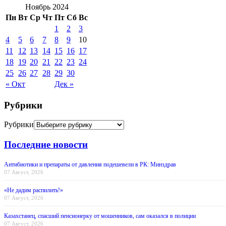
Ноябрь 2024
Пн
Вт
Ср
Чт
Пт
Сб
Вс
1
2
3
4
5
6
7
8
9
10
11
12
13
14
15
16
17
18
19
20
21
22
23
24
25
26
27
28
29
30
« Окт
Дек »
Рубрики
Рубрики
Последние новости
Антибиотики и препараты от давления подешевели в РК: Минздрав
07 Август, 2026
«Не дадим распилить!»
07 Август, 2026
Казахстанец, спасший пенсионерку от мошенников, сам оказался в полиции
07 Август, 2026