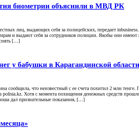
тия биометрии объяснили в МВД РК
тных лиц, выдающих себя за полицейских, передает inbusiness.k
артирам и выдают себя за сотрудников полиции. Якобы они имею
снять […]
нег у бабушки в Карагандинской област
а сообщила, что неизвестный с ее счета похитил 2 млн тенге. П
 на polisia.kz. Хотя с момента похищения денежных средств прош
оша дал признательные показания, […]
 месяца»