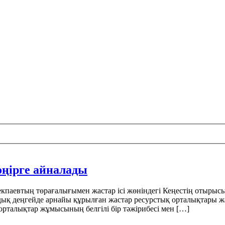
өңірге айналады
паевтың төрағалығымен жастар ісі жөніндегі Кеңестің отырысы өт
дық деңгейде арнайы құрылған жастар ресурстық орталықтары ж
 орталықтар жұмысының белгілі бір тәжірибесі мен […]