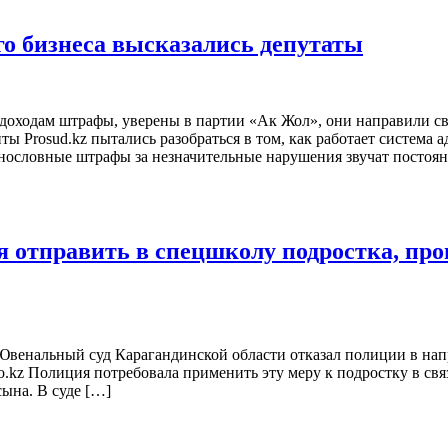
о бизнеса высказались депутаты
доходам штрафы, уверены в партии «Ак Жол», они направили с
нты Prosud.kz пытались разобраться в том, как работает систе
снословные штрафы за незначительные нарушения звучат постоян
я отправить в спецшколу подростка, про
 Ювенальный суд Карагандинской области отказал полиции в на
uro.kz Полиция потребовала применить эту меру к подростку в с
ына. В суде […]