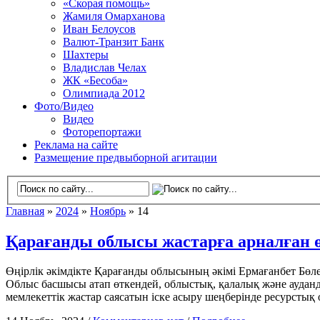
«Скорая помощь»
Жамиля Омарханова
Иван Белоусов
Валют-Транзит Банк
Шахтеры
Владислав Челах
ЖК «Бесоба»
Олимпиада 2012
Фото/Видео
Видео
Фоторепортажи
Реклама на сайте
Размещение предвыборной агитации
Главная
»
2024
»
Ноябрь
» 14
Қарағанды облысы жастарға арналған 
Өңірлік әкімдікте Қарағанды облысының әкімі Ермағанбет Бөлек
Облыс басшысы атап өткендей, облыстық, қалалық және аудан
мемлекеттік жастар саясатын іске асыру шеңберінде ресурстық