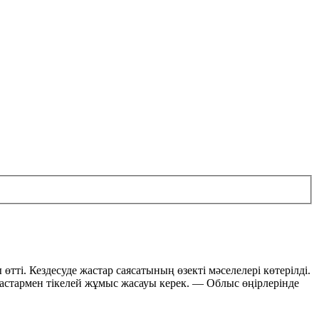
ті. Кездесуде жастар саясатының өзекті мәселелері көтерілді.
астармен тікелей жұмыс жасауы керек. — Облыс өңірлерінде