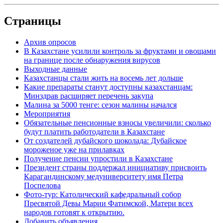
Страницы
Архив опросов
В Казахстане усилили контроль за фруктами и овощами
на границе после обнаружения вирусов
Выходные данные
Казахстанцы стали жить на восемь лет дольше
Какие препараты станут доступны казахстанцам:
Минздрав расширяет перечень закупа
Малина за 5000 тенге: сезон малины начался
Мероприятия
Обязательные пенсионные взносы увеличили: сколько
будут платить работодатели в Казахстане
От создателей дубайского шоколада: Дубайское
мороженое уже на прилавках
Получение пенсии упростили в Казахстане
Президент страны поддержал инициативу присвоить
Карагандинскому медуниверситету имя Петра
Поспелова
Фото-тур: Католический кафедральный собор
Пресвятой Девы Марии Фатимской, Матери всех
народов готовят к открытию.
Добавить объявления