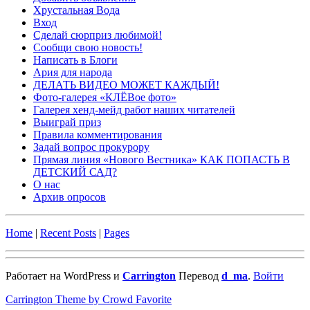
Хрустальная Вода
Вход
Сделай сюрприз любимой!
Сообщи свою новость!
Написать в Блоги
Ария для народа
ДЕЛАТЬ ВИДЕО МОЖЕТ КАЖДЫЙ!
Фото-галерея «КЛЁВое фото»
Галерея хенд-мейд работ наших читателей
Выиграй приз
Правила комментирования
Задай вопрос прокурору
Прямая линия «Нового Вестника» КАК ПОПАСТЬ В
ДЕТСКИЙ САД?
О нас
Архив опросов
Home
|
Recent Posts
|
Pages
Работает на WordPress и
Carrington
Перевод
d_ma
.
Войти
Carrington Theme by Crowd Favorite