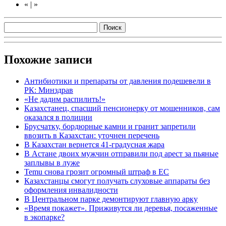
«
|
»
Похожие записи
Антибиотики и препараты от давления подешевели в
РК: Минздрав
«Не дадим распилить!»
Казахстанец, спасший пенсионерку от мошенников, сам
оказался в полиции
Брусчатку, бордюрные камни и гранит запретили
ввозить в Казахстан: уточнен перечень
В Казахстан вернется 41-градусная жара
В Астане двоих мужчин отправили под арест за пьяные
заплывы в луже
Temu снова грозит огромный штраф в ЕС
Казахстанцы смогут получать слуховые аппараты без
оформления инвалидности
В Центральном парке демонтируют главную арку
«Время покажет». Приживутся ли деревья, посаженные
в экопарке?