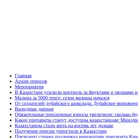
Главная
Архив опросов
Мероприятия
В Казахстане усилили контроль за фруктами и овощами н
Малина за 5000 тенге: сезон малины начался
От создателей дубайского шоколада: Дубайское морожено
Выходные данные
Обязательные пенсионные взносы увеличили: сколько буд
Какие препараты станут доступны казахстанцам: Минздра
Казахстанцы стали жить на восемь лет дольше
Получение пенсии упростили в Казахстане
Президент страны поддержал инициативу присвоить Кар