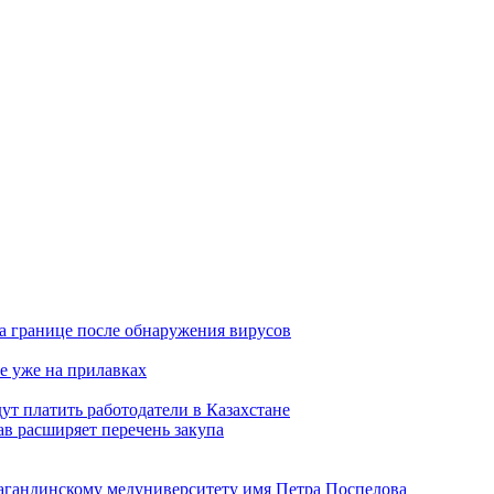
а границе после обнаружения вирусов
е уже на прилавках
ут платить работодатели в Казахстане
в расширяет перечень закупа
агандинскому медуниверситету имя Петра Поспелова