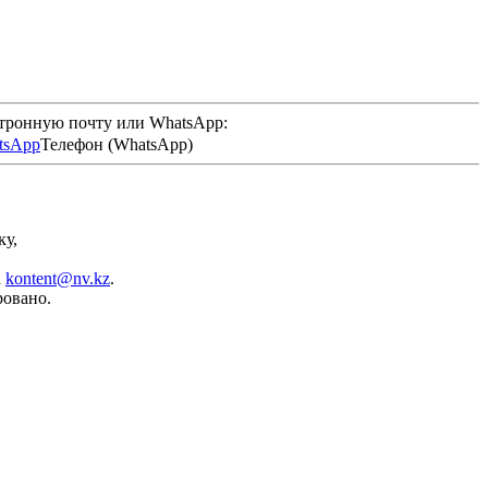
ктронную почту или WhatsApp:
Телефон (WhatsApp)
ку,
а
kontent@nv.kz
.
ровано.