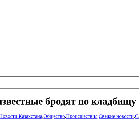
звестные бродят по кладбищу 
Новости Казахстана
,
Общество
,
Происшествия
,
Свежие новости
,
С