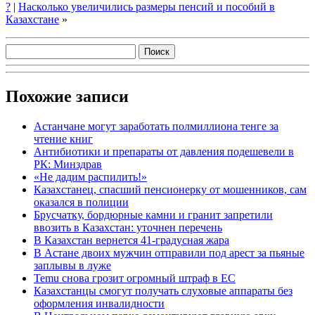
?
|
Насколько увеличились размеры пенсий и пособий в
Казахстане
»
Похожие записи
Астанчане могут заработать полмиллиона тенге за
чтение книг
Антибиотики и препараты от давления подешевели в
РК: Минздрав
«Не дадим распилить!»
Казахстанец, спасший пенсионерку от мошенников, сам
оказался в полиции
Брусчатку, бордюрные камни и гранит запретили
ввозить в Казахстан: уточнен перечень
В Казахстан вернется 41-градусная жара
В Астане двоих мужчин отправили под арест за пьяные
заплывы в луже
Temu снова грозит огромный штраф в ЕС
Казахстанцы смогут получать слуховые аппараты без
оформления инвалидности