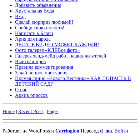
Добавить объявления
Хрустальная Вода
Вход
Сделай сюрприз любимой!
Сообщи свою новость!
Написать в Блоги
Ария для народа
ДЕЛАТЬ ВИДЕО МОЖЕТ КАЖДЫЙ!
Фото-галерея «КЛЁВое фото»
Галерея хенд-мейд работ наших читателей
Выиграй приз
Правила комментирования
Задай вопрос прокурору
Прямая линия «Нового Вестника» КАК ПОПАСТЬ В
ДЕТСКИЙ САД?
О нас
Архив опросов
Home
|
Recent Posts
|
Pages
Работает на WordPress и
Carrington
Перевод
d_ma
.
Войти