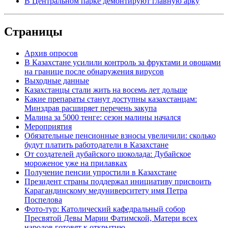
В Центральном парке демонтируют главную арку
Страницы
Архив опросов
В Казахстане усилили контроль за фруктами и овощами
на границе после обнаружения вирусов
Выходные данные
Казахстанцы стали жить на восемь лет дольше
Какие препараты станут доступны казахстанцам:
Минздрав расширяет перечень закупа
Малина за 5000 тенге: сезон малины начался
Мероприятия
Обязательные пенсионные взносы увеличили: сколько
будут платить работодатели в Казахстане
От создателей дубайского шоколада: Дубайское
мороженое уже на прилавках
Получение пенсии упростили в Казахстане
Президент страны поддержал инициативу присвоить
Карагандинскому медуниверситету имя Петра
Поспелова
Фото-тур: Католический кафедральный собор
Пресвятой Девы Марии Фатимской, Матери всех
народов готовят к открытию.